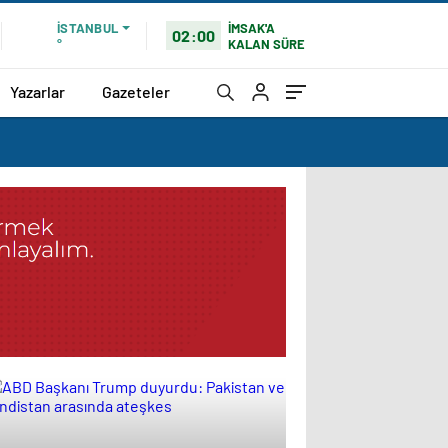
İMSAK'A
İSTANBUL
02:00
KALAN SÜRE
°
Yazarlar
Gazeteler