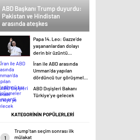
ABD Başkanı Trump duyurdu:
Pakistan ve Hindistan
arasında ateşkes
Papa 14. Leo: Gazze’de
yaşananlardan dolayı
derin bir üzüntü
duyuyorum
İran ile ABD arasında
Umman’da yapılan
dördüncü tur görüşmeler
sona erdi
ABD Dışişleri Bakanı
Türkiye’ye gelecek
KATEGORİNİN POPÜLERLERİ
Trump’tan seçim sonrası ilk
mülakat
1