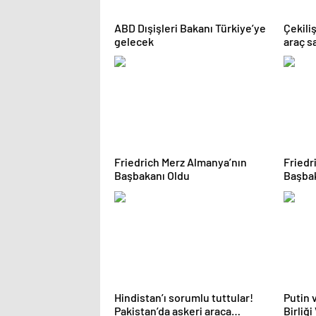
ABD Dışişleri Bakanı Türkiye’ye
Çekili
gelecek
araç sa
Friedrich Merz Almanya’nın
Friedr
Başbakanı Oldu
Başbak
Hindistan’ı sorumlu tuttular!
Putin 
Pakistan’da askeri araca
Birliğ