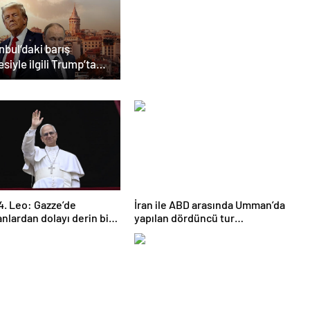
nbul’daki barış
esiyle ilgili Trump’tan
i açıklama
4. Leo: Gazze’de
İran ile ABD arasında Umman’da
nlardan dolayı derin bir
yapılan dördüncü tur
ü duyuyorum
görüşmeler sona erdi