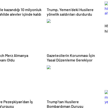
şle kazandığı 10 milyonluk
Trump, Yemen’deki Husilere
hilde alevler içinde kaldı
yönelik saldırıları durdurdu
H
h
al
ich Merz Almanya
Gazetecilerin Korunması İçin
anı Oldu
Yasal Düzenleme Gerekiyor
ve Pezeşkiyan’dan İş
Trump’tan Husilere
i Vurgusu
Bombardıman Duruşu