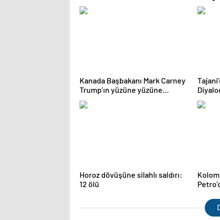
bombalı saldırı: 7 ölü
Kanada Başbakanı Mark Carney
Tajani
Trump’ın yüzüne yüzüne
Diyalo
söyledi: Kanada satılık değil
Horoz dövüşüne silahlı saldırı:
Kolom
12 ölü
Petro’
çağrıs
D