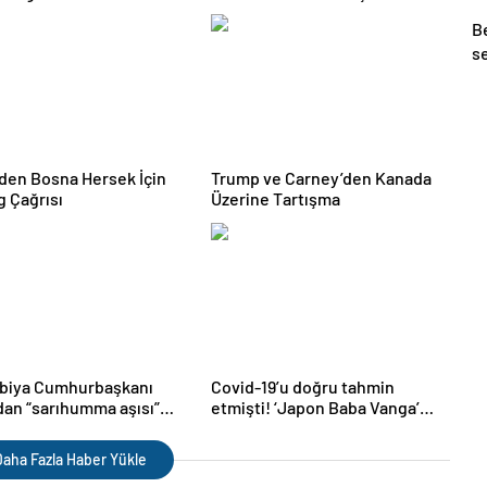
B
s
ye
’den Bosna Hersek İçin
Trump ve Carney’den Kanada
g Çağrısı
Üzerine Tartışma
biya Cumhurbaşkanı
Covid-19’u doğru tahmin
dan “sarıhumma aşısı”
etmişti! ‘Japon Baba Vanga’
ı
yeni pandemi için tarih verdi
aha Fazla Haber Yükle