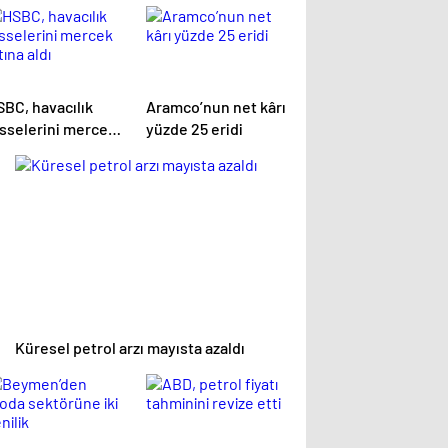
SBC, havacılık
Aramco’nun net kârı
isselerini mercek
yüzde 25 eridi
tına aldı
Küresel petrol arzı mayısta azaldı