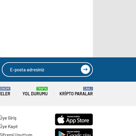
KONOMİ
TRAFİK
CANLI
TELER
YOL DURUMU
KRIPTO PARALAR
Üye Giriş
Üye Kayıt
Şifremi Unuttum