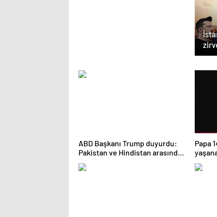
İsta
zirv
yen
ABD Başkanı Trump duyurdu:
Papa 1
Pakistan ve Hindistan arasında
yaşana
ateşkes
üzünt