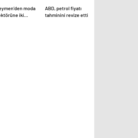
eymen’den moda
ABD, petrol fiyatı
ektörüne iki
tahminini revize etti
nilik