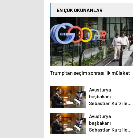
EN ÇOK OKUNANLAR
Trump’tan seçim sonrası ilk mülakat
Avusturya
başbakanı
Sebastian Kurz ile
ilgili bilinmeyenler
Avusturya
başbakanı
Sebastian Kurz ile
ilgili bilinmeyenler