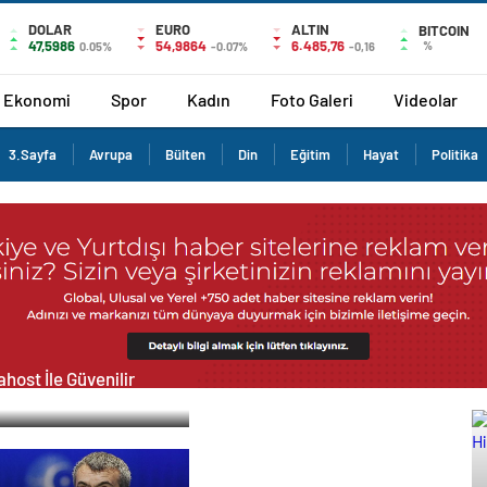
DOLAR
EURO
ALTIN
BITCOIN
47,5986
54,9864
6.485,76
%
0.05%
-0.07%
-0,16
Ekonomi
Spor
Kadın
Foto Galeri
Videolar
3.Sayfa
Avrupa
Bülten
Din
Eğitim
Hayat
Politika
host İle Güvenilir
ucu Hizmetleri