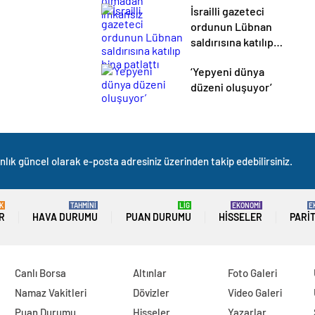
İsrailli gazeteci
ordunun Lübnan
saldırısına katılıp
bina patlattı
‘Yepyeni dünya
düzeni oluşuyor’
nlık güncel olarak e-posta adresiniz üzerinden takip edebilirsiniz.
K
TAHMİNİ
LİG
EKONOMİ
E
R
HAVA DURUMU
PUAN DURUMU
HISSELER
PARI
Canlı Borsa
Altınlar
Foto Galeri
Namaz Vakitleri
Dövizler
Video Galeri
Puan Durumu
Hisseler
Yazarlar