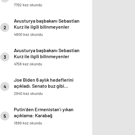
7792 kez okundu
Avusturya başbakanı Sebastian
Kurz ile ilgili bilinmeyenler
2
4800 kez okundu
Avusturya başbakanı Sebastian
Kurz ile ilgili bilinmeyenler
3
4758 kez okundu
Joe Biden 6 aylık hedeflerini
açıkladı. Senato buz gibi…
4
2940 kez okundu
Putin’den Ermenistan’ı yıkan
açıklama: Karabağ
5
Azerbaycan’ın ayrılmaz bir
1899 kez okundu
parçasıdır!