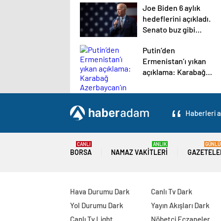
Joe Biden 6 aylık
hedeflerini açıkladı.
Senato buz gibi…
Putin’den
Ermenistan’ı yıkan
açıklama: Karabağ
Azerbaycan’ın
ayrılmaz bir
parçasıdır!
Haberleri a
CANLI
ANLIK
GÜNLÜ
BORSA
NAMAZ VAKITLERI
GAZETELE
Hava Durumu Dark
Canlı Tv Dark
Yol Durumu Dark
Yayın Akışları Dark
Canlı Tv Light
Nöbetçi Eczaneler