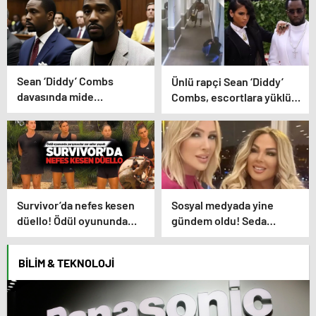
Sean ‘Diddy’ Combs
Ünlü rapçi Sean ‘Diddy’
davasında mide
Combs, escortlara yüklü
bulandıran bir skandal
miktarda para dağıtmış
detay daha
Survivor’da nefes kesen
Sosyal medyada yine
düello! Ödül oyununda
gündem oldu! Seda
yarışmacılar zor anlar
SayanSafiye Soyman’ın
yaşadı
doğum gününü kutladı,
BILIM & TEKNOLOJI
ama yine o filtreyle!