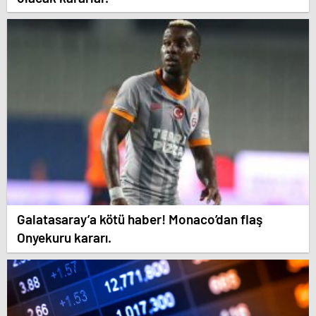
Galatasaray’a kötü haber! Monaco’dan flaş
Onyekuru kararı.