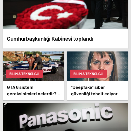
Cumhurbaşkanlığı Kabinesi toplandı
BILIM & TEKNOLOJI
BILIM & TEKNOLOJI
GTA 6 sistem
“Deepfake” siber
gereksinimleri nelerdir?
güvenliği tehdit ediyor
GTA 6 kaç GB boş alan
istiyor?