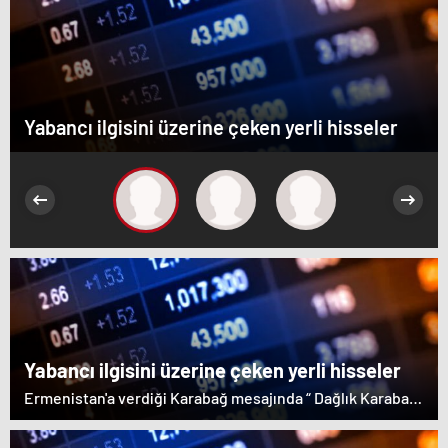
Yabancı ilgisini üzerine çeken yerli hisseler
Yabancı ilgisini üzerine çeken yerli hisseler
Ermenistan'a verdiği Karabağ mesajında “ Dağlık Karabağ
ve çevresindeki bölgeler Azerbaycan Cumhuriyeti'nin
ayrılmaz bir parçasıdır” dedi. İstifa çağrılarını kabul