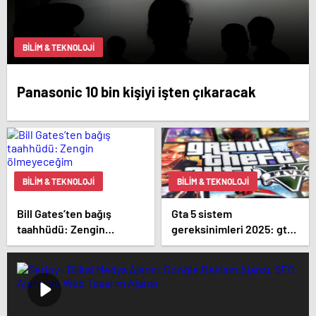
BILIM & TEKNOLOJI
Panasonic 10 bin kişiyi işten çıkaracak
BILIM & TEKNOLOJI
BILIM & TEKNOLOJI
Bill Gates’ten bağış
Gta 5 sistem
taahhüdü: Zengin
gereksinimleri 2025: gta 5
ölmeyeceğim
kaç gb yer kaplar?