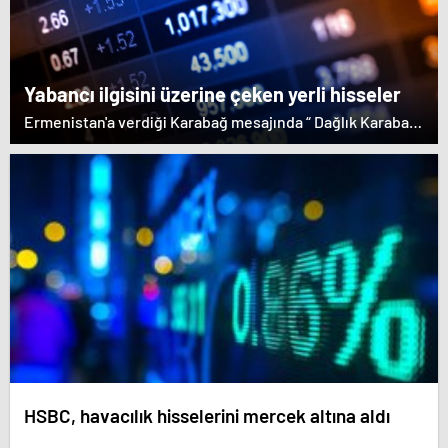
etmeyen Başbakan Paşinyan Dağlık karabağ'ın sözde
lideri Arayik Harutyunyan'la görüştü. Ermenistan'a verdiği
desteği saklamayan Fransa Cumhurbaşkanı Macron ise
dikkat çeken bir ziyaret gerçekleştirdi.
Yabancı ilgisini üzerine çeken yerli hisseler
Ermenistan'a verdiği Karabağ mesajında “ Dağlık Karabağ
ve çevresindeki bölgeler Azerbaycan Cumhuriyeti'nin
ayrılmaz bir parçasıdır” dedi. İstifa çağrılarını kabul
etmeyen Başbakan Paşinyan Dağlık karabağ'ın sözde
lideri Arayik Harutyunyan'la görüştü. Ermenistan'a verdiği
desteği saklamayan Fransa Cumhurbaşkanı Macron ise
dikkat çeken bir ziyaret gerçekleştirdi.
HSBC, havacılık hisselerini mercek altına aldı