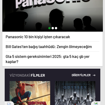
Panasonic 10 bin kişiyi işten çıkaracak
Bill Gates’ten bağış taahhüdü: Zengin ölmeyeceğim
Gta 5 sistem gereksinimleri 2025: gta 5 kaç gb yer
kaplar?
VİZYONDAKİ
FİLMLER
DİĞER FİLMLER