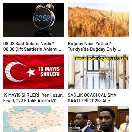
08.08 Saat Anlamı Nedir?
Buğday Nasıl Yetişir?
08.08 Çift Saatlerin Anlamı
Türkiye’de Buğday En İyi
Nasıl Yorumlanır?
Nerede Yetişir?
19 MAYIS ŞİİRLERİ: Yeni, uzun,
SAĞLIK OCAĞI ÇALIŞMA
kısa 1, 2, 3 kıtalık Atatürk’ü
SAATLERİ 2025: Aile
Anma Gençlik ve Spor
Hekimliği kaçta açılıyor, kaça
Bayramı şiirleri…
kadar açık? Sağlık ocağı hafta
sonu açık mı?