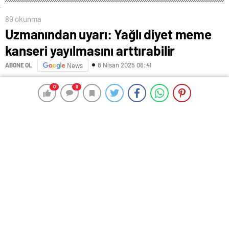
89 okunma
Uzmanından uyarı: Yağlı diyet meme
kanseri yayılmasını arttırabilir
8 Nisan 2025 06:41
ABONE OL
News
0
0
0
0
KAYNAK
İHA
Gazi Üniversitesi Tıp Fakültesi Tıbbi