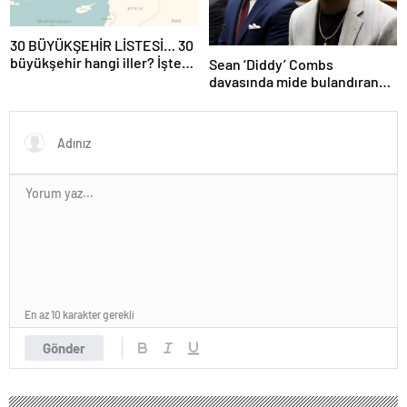
30 BÜYÜKŞEHİR LİSTESİ… 30
büyükşehir hangi iller? İşte
Sean ‘Diddy’ Combs
isim isim büyükşehir
davasında mide bulandıran
belediyeleri
bir skandal detay daha
En az 10 karakter gerekli
Gönder