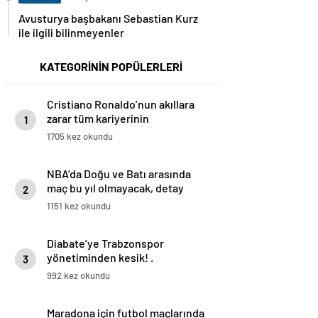
Avusturya başbakanı Sebastian Kurz
ile ilgili bilinmeyenler
KATEGORİNİN POPÜLERLERİ
Cristiano Ronaldo’nun akıllara
zarar tüm kariyerinin
1
istatistiğini çıkardık !
1705 kez okundu
NBA’da Doğu ve Batı arasında
maç bu yıl olmayacak, detay
2
haberimizde.
1151 kez okundu
Diabate’ye Trabzonspor
yönetiminden kesik! .
3
992 kez okundu
Maradona için futbol maçlarında