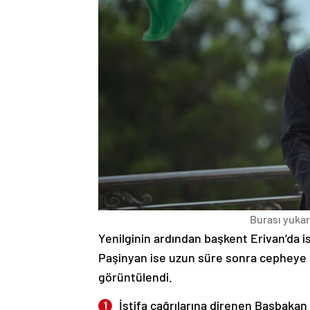
Burası yukarı
Yenilginin ardından başkent Erivan’da i
Paşinyan ise uzun süre sonra cepheye s
görüntülendi.
İstifa çağrılarına direnen Başbakan