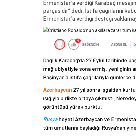
Ermenistan'a verdiği Karabağ mesajın
parçasıdır” dedi. İstifa çağrılarını k
Ermenistan'a verdiği desteği saklama
0
BEĞENDİM
ABONE OL
Dağlık Karabağ’da 27 Eylül tarihinde ba
mağlubiyetiyle sona ermiş, yenilginin 
Paşinyan’a istifa çağrılarıyla günlerce 
Azerbaycan
27 yıl sonra işgalden kurtu
ışığıyla birlikte ortaya çıkmıştı. Nere
görüntüsü yürek burktu.
Rusya
heyeti Azerbaycan ve Ermenistan
tüm umutlarını başladığı Rusya’dan yine