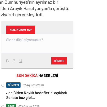
n Cumhuriyeti'nin ayrılmaz bir
lideri Arayik Harutyunyan'la görüştü.
iyaret gerçekleştirdi.
HIZLI YORUM YAP
GÖNDER
SON DAKİKA
HABERLERİ
GÜNDEM
07 Ağustos 2026
Joe Biden 6 aylık hedeflerini açıkladı.
Senato buz gibi…
SPOR
07 Ağustos 2026