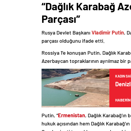
“Dağlık Karabağ Az
Parçası”
Rusya Devlet Başkanı
Vladimir Putin
, D
parçası olduğunu ifade etti.
Rossiya 1’e konuşan Putin, Dağlık Karaba
Azerbaycan topraklarının ayrılmaz bir p
KADIN SAĞ
Denizl
HABERİN
Putin, “
Ermenistan
, Dağlık Karabağ’ın 
hukuk açısından hem Dağlık Karabağ’ı