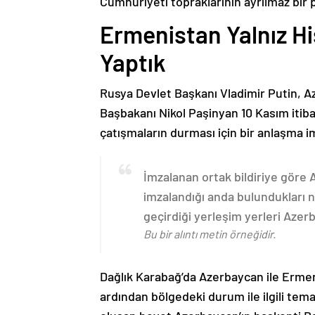
Cumhuriyeti topraklarının ayrılmaz bir 
Ermenistan Yalnız H
Yaptık
Rusya Devlet Başkanı Vladimir Putin, 
Başbakanı Nikol Paşinyan 10 Kasım itib
çatışmaların durması için bir anlaşma i
İmzalanan ortak bildiriye göre
imzalandığı anda bulundukları n
geçirdiği yerleşim yerleri Aze
Bu bir alıntı metin örneğidir.
Dağlık Karabağ’da Azerbaycan ile Erme
ardından bölgedeki durum ile ilgili t