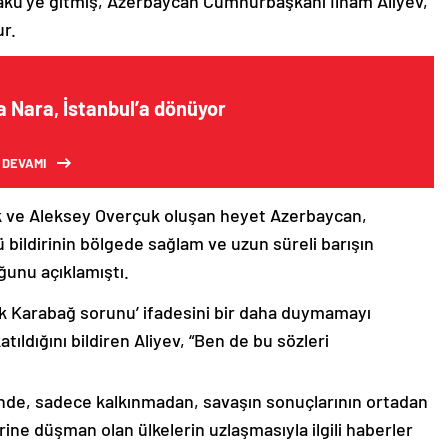
akü’ye gitmiş, Azerbaycan Cumhurbaşkanı İlham Aliyev,
ur.
 Nara, İstanbul’a dönüyor
 DEVAMI
k ve Aleksey Overçuk oluşan heyet Azerbaycan,
 bildirinin bölgede sağlam ve uzun süreli barışın
ğunu açıklamıştı.
lık Karabağ sorunu’ ifadesini bir daha duymamayı
ıldığını bildiren Aliyev, “Ben de bu sözleri
nde, sadece kalkınmadan, savaşın sonuçlarının ortadan
rine düşman olan ülkelerin uzlaşmasıyla ilgili haberler