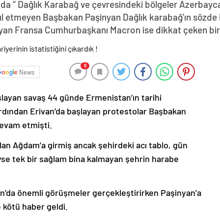
da “ Dağlık Karabağ ve çevresindeki bölgeler Azerbayca
abul etmeyen Başbakan Paşinyan Dağlık karabağ'ın sözde 
yan Fransa Cumhurbaşkanı Macron ise dikkat çeken bir z
0
News
şlayan savaş 44 günde Ermenistan’ın tarihi
ardından Erivan’da başlayan protestolar Başbakan
devam etmişti.
lan Ağdam’a girmiş ancak şehirdeki acı tablo, gün
deyse tek bir sağlam bina kalmayan şehrin harabe
’da önemli görüşmeler gerçekleştirirken Paşinyan’a
 kötü haber geldi.