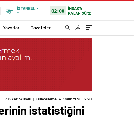
İMSAK'A
İSTANBUL
02:00
KALAN SÜRE
°
Yazarlar
Gazeteler
1705 kez okundu
|
Güncelleme: 4 Aralık 2020 15:20
inin istatistiğini