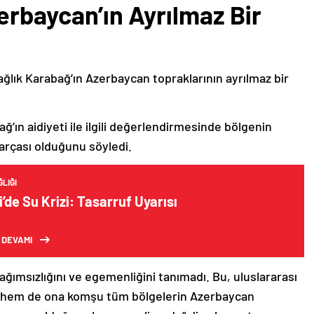
erbaycan’ın Ayrılmaz Bir
ağlık Karabağ’ın Azerbaycan topraklarının ayrılmaz bir
ğ’ın aidiyeti ile ilgili değerlendirmesinde bölgenin
arçası olduğunu söyledi.
LIĞI
i’de Su Krizi: Tasarruf Uyarısı
 DEVAMI
bağımsızlığını ve egemenliğini tanımadı. Bu, uluslararası
n hem de ona komşu tüm bölgelerin Azerbaycan