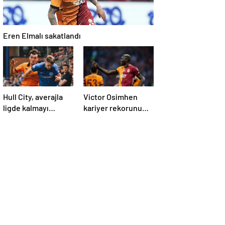
Eren Elmalı sakatlandı
Hull City, averajla
Victor Osimhen
ligde kalmayı
kariyer rekorunu
başardı!
kırdı! Sivasspor’a
gol yağdırdı…