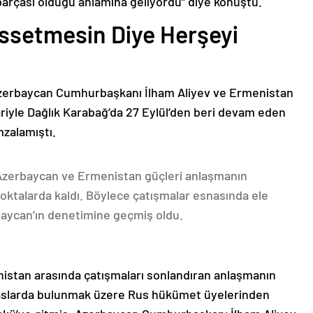
parçası olduğu anlamına geliyordu” diye konuştu.
issetmesin Diye Herşeyi
Azerbaycan Cumhurbaşkanı İlham Aliyev ve Ermenistan
ariyle Dağlık Karabağ’da 27 Eylül’den beri devam eden
mzalamıştı.
 Azerbaycan ve Ermenistan güçleri anlaşmanın
oktalarda kaldı. Böylece çatışmalar esnasında ele
rbaycan’ın denetimine geçmiş oldu.
nistan arasında çatışmaları sonlandıran anlaşmanın
emaslarda bulunmak üzere Rus hükümet üyelerinden