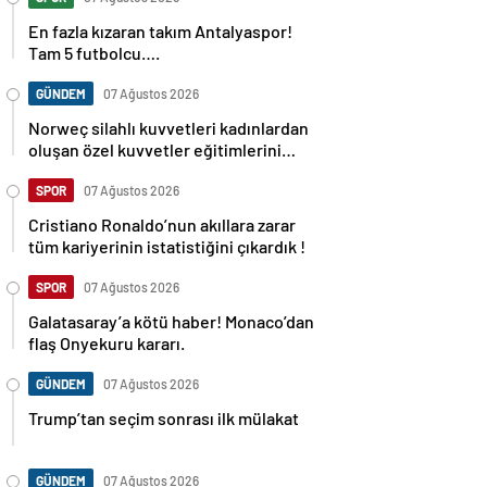
En fazla kızaran takım Antalyaspor!
Tam 5 futbolcu….
GÜNDEM
07 Ağustos 2026
Norweç silahlı kuvvetleri kadınlardan
oluşan özel kuvvetler eğitimlerini
başlattı.
SPOR
07 Ağustos 2026
Cristiano Ronaldo’nun akıllara zarar
tüm kariyerinin istatistiğini çıkardık !
SPOR
07 Ağustos 2026
Galatasaray’a kötü haber! Monaco’dan
flaş Onyekuru kararı.
GÜNDEM
07 Ağustos 2026
Trump’tan seçim sonrası ilk mülakat
GÜNDEM
07 Ağustos 2026