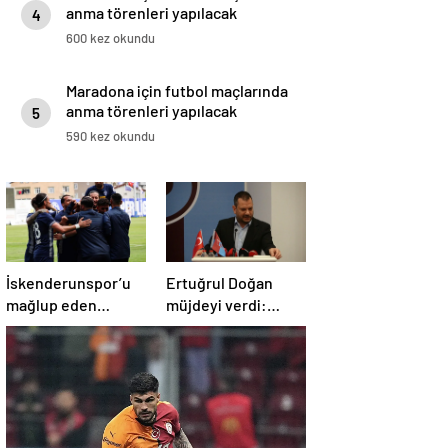
anma törenleri yapılacak
4
600 kez okundu
Maradona için futbol maçlarında
anma törenleri yapılacak
5
590 kez okundu
İskenderunspor’u
Ertuğrul Doğan
mağlup eden
müjdeyi verdi:
Sarıyer 1. Lig’e
“Trabzonspor’un
yükseldi
tarihini toptan
değiştireceğine
inanıyorum…”