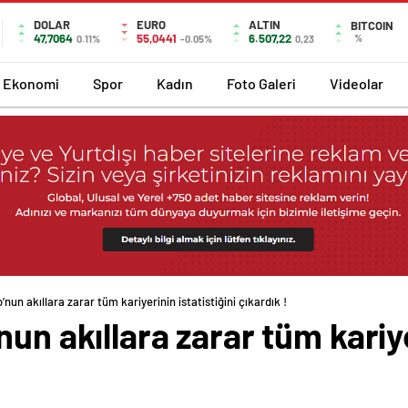
DOLAR
EURO
ALTIN
BITCOIN
47,7064
55,0441
6.507,22
%
0.11%
-0.05%
0,23
Ekonomi
Spor
Kadın
Foto Galeri
Videolar
nun akıllara zarar tüm kariyerinin istatistiğini çıkardık !
un akıllara zarar tüm kariyer