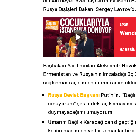
oluşan heyet Azerbaycan’ın başkenti B
Rusya Dışişleri Bakanı Sergey Lavrov’d
SPOR
Wanda
HABERİN
Başbakan Yardımcıları Aleksandr Nova
Ermenistan ve Rusya’nın imzaladığı üçlü
sağlanması açısından önemli adım oldu
Rusya Devlet Başkanı
Putin’in, “‘Dağ
umuyorum” şeklindeki açıklamasına kat
duymayacağımı umuyorum.
Umarım Dağlık Karabağ bahsi geçtiği
kaldırılmasından ve bir zamanlar birbi