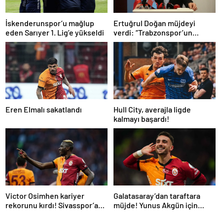
İskenderunspor’u mağlup
Ertuğrul Doğan müjdeyi
eden Sarıyer 1. Lig’e yükseldi
verdi: “Trabzonspor’un
tarihini toptan
değiştireceğine
inanıyorum…”
Eren Elmalı sakatlandı
Hull City, averajla ligde
kalmayı başardı!
Victor Osimhen kariyer
Galatasaray’dan taraftara
rekorunu kırdı! Sivasspor’a
müjde! Yunus Akgün için
gol yağdırdı…
karar verildi | İşte yeni