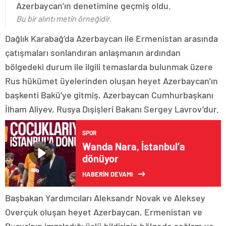
Azerbaycan’ın denetimine geçmiş oldu.
Bu bir alıntı metin örneğidir.
Dağlık Karabağ’da Azerbaycan ile Ermenistan arasında
çatışmaları sonlandıran anlaşmanın ardından
bölgedeki durum ile ilgili temaslarda bulunmak üzere
Rus hükümet üyelerinden oluşan heyet Azerbaycan’ın
başkenti Bakü’ye gitmiş, Azerbaycan Cumhurbaşkanı
İlham Aliyev, Rusya Dışişleri Bakanı Sergey Lavrov’dur.
SPOR
Wanda Nara, İstanbul’a
dönüyor
HABERİN DEVAMI
Başbakan Yardımcıları Aleksandr Novak ve Aleksey
Overçuk oluşan heyet Azerbaycan, Ermenistan ve
Rusya’nın imzaladığı üçlü bildirinin bölgede sağlam ve