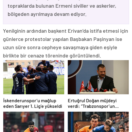
topraklarda bulunan Ermeni siviller ve askerler,
bölgeden ayrılmaya devam ediyor.
Yenilginin ardından başkent Erivan’da istifa etmesi için
günlerce protestolar yapılan Başbakan Paşinyan ise
uzun süre sonra cepheye savaşmaya giden eşiyle
birlikte bir cenaze töreninde görüntülendi.
İskenderunspor’u mağlup
Ertuğrul Doğan müjdeyi
eden Sarıyer 1. Lig’e yükseldi
verdi: “Trabzonspor’un
tarihini toptan
değiştireceğine
inanıyorum…”