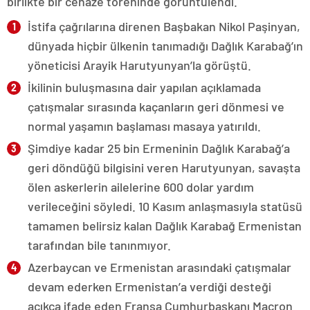
birlikte bir cenaze töreninde görüntülendi.
İstifa çağrılarına direnen Başbakan Nikol Paşinyan,
dünyada hiçbir ülkenin tanımadığı Dağlık Karabağ’ın
yöneticisi Arayik Harutyunyan’la görüştü.
İkilinin buluşmasına dair yapılan açıklamada
çatışmalar sırasında kaçanların geri dönmesi ve
normal yaşamın başlaması masaya yatırıldı.
Şimdiye kadar 25 bin Ermeninin Dağlık Karabağ’a
geri döndüğü bilgisini veren Harutyunyan, savaşta
ölen askerlerin ailelerine 600 dolar yardım
verileceğini söyledi. 10 Kasım anlaşmasıyla statüsü
tamamen belirsiz kalan Dağlık Karabağ Ermenistan
tarafından bile tanınmıyor.
Azerbaycan ve Ermenistan arasındaki çatışmalar
devam ederken Ermenistan’a verdiği desteği
açıkça ifade eden Fransa Cumhurbaşkanı Macron