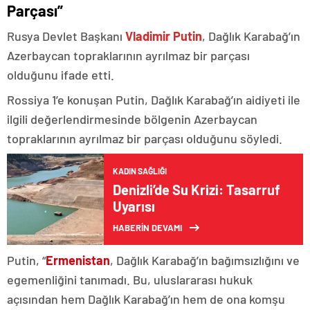
Parçası”
Rusya Devlet Başkanı
Vladimir Putin
, Dağlık Karabağ’ın
Azerbaycan topraklarının ayrılmaz bir parçası
olduğunu ifade etti.
Rossiya 1’e konuşan Putin, Dağlık Karabağ’ın aidiyeti ile
ilgili değerlendirmesinde bölgenin Azerbaycan
topraklarının ayrılmaz bir parçası olduğunu söyledi.
KADIN SAĞLIĞI
Denizli’de Su Krizi: Tasarruf
Uyarısı
HABERİN DEVAMI
Putin, “
Ermenistan
, Dağlık Karabağ’ın bağımsızlığını ve
egemenliğini tanımadı. Bu, uluslararası hukuk
açısından hem Dağlık Karabağ’ın hem de ona komşu