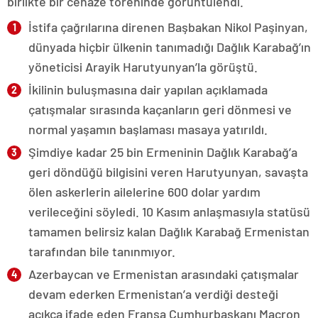
birlikte bir cenaze töreninde görüntülendi.
İstifa çağrılarına direnen Başbakan Nikol Paşinyan,
dünyada hiçbir ülkenin tanımadığı Dağlık Karabağ’ın
yöneticisi Arayik Harutyunyan’la görüştü.
İkilinin buluşmasına dair yapılan açıklamada
çatışmalar sırasında kaçanların geri dönmesi ve
normal yaşamın başlaması masaya yatırıldı.
Şimdiye kadar 25 bin Ermeninin Dağlık Karabağ’a
geri döndüğü bilgisini veren Harutyunyan, savaşta
ölen askerlerin ailelerine 600 dolar yardım
verileceğini söyledi. 10 Kasım anlaşmasıyla statüsü
tamamen belirsiz kalan Dağlık Karabağ Ermenistan
tarafından bile tanınmıyor.
Azerbaycan ve Ermenistan arasındaki çatışmalar
devam ederken Ermenistan’a verdiği desteği
açıkça ifade eden Fransa Cumhurbaşkanı Macron