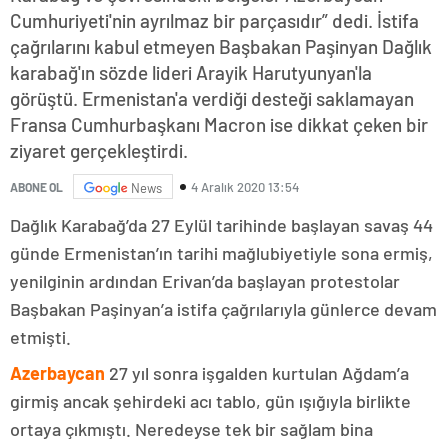
Cumhuriyeti'nin ayrılmaz bir parçasıdır” dedi. İstifa
çağrılarını kabul etmeyen Başbakan Paşinyan Dağlık
karabağ'ın sözde lideri Arayik Harutyunyan'la
görüştü. Ermenistan'a verdiği desteği saklamayan
Fransa Cumhurbaşkanı Macron ise dikkat çeken bir
ziyaret gerçekleştirdi.
4 Aralık 2020 13:54
ABONE OL
News
Dağlık Karabağ’da 27 Eylül tarihinde başlayan savaş 44
günde Ermenistan’ın tarihi mağlubiyetiyle sona ermiş,
yenilginin ardından Erivan’da başlayan protestolar
Başbakan Paşinyan’a istifa çağrılarıyla günlerce devam
etmişti.
Azerbaycan
27 yıl sonra işgalden kurtulan Ağdam’a
girmiş ancak şehirdeki acı tablo, gün ışığıyla birlikte
ortaya çıkmıştı. Neredeyse tek bir sağlam bina