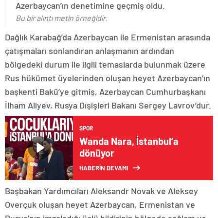
Azerbaycan’ın denetimine geçmiş oldu.
Bu bir alıntı metin örneğidir.
Dağlık Karabağ’da Azerbaycan ile Ermenistan arasında
çatışmaları sonlandıran anlaşmanın ardından
bölgedeki durum ile ilgili temaslarda bulunmak üzere
Rus hükümet üyelerinden oluşan heyet Azerbaycan’ın
başkenti Bakü’ye gitmiş, Azerbaycan Cumhurbaşkanı
İlham Aliyev, Rusya Dışişleri Bakanı Sergey Lavrov’dur.
SPOR
Wanda Nara, İstanbul’a
dönüyor
HABERİN DEVAMI
Başbakan Yardımcıları Aleksandr Novak ve Aleksey
Overçuk oluşan heyet Azerbaycan, Ermenistan ve
Rusya’nın imzaladığı üçlü bildirinin bölgede sağlam ve