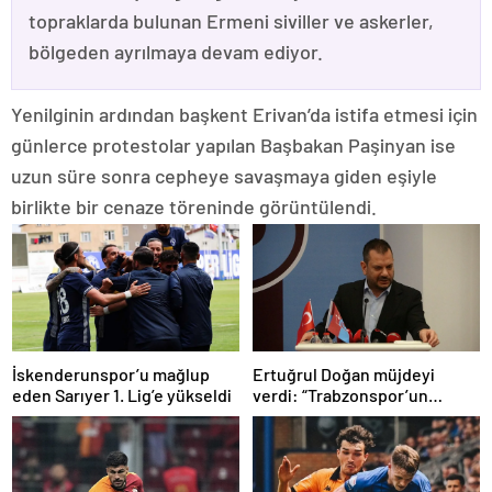
topraklarda bulunan Ermeni siviller ve askerler,
bölgeden ayrılmaya devam ediyor.
Yenilginin ardından başkent Erivan’da istifa etmesi için
günlerce protestolar yapılan Başbakan Paşinyan ise
uzun süre sonra cepheye savaşmaya giden eşiyle
birlikte bir cenaze töreninde görüntülendi.
İskenderunspor’u mağlup
Ertuğrul Doğan müjdeyi
eden Sarıyer 1. Lig’e yükseldi
verdi: “Trabzonspor’un
tarihini toptan
değiştireceğine
inanıyorum…”