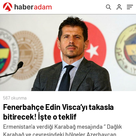
567 okunma
Fenerbahçe Edin Visca’yı takasla
bitirecek! İşte o teklif
Ermenistan'a verdiği Karabağ mesajında “ Dağlık
Karabağ ve çevresindeki bölgeler Azerbaycan