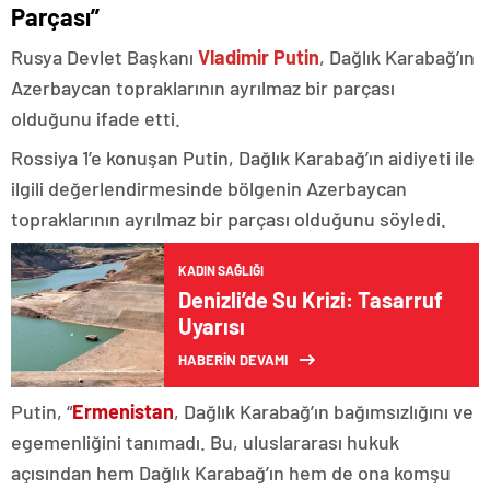
Parçası”
Rusya Devlet Başkanı
Vladimir Putin
, Dağlık Karabağ’ın
Azerbaycan topraklarının ayrılmaz bir parçası
olduğunu ifade etti.
Rossiya 1’e konuşan Putin, Dağlık Karabağ’ın aidiyeti ile
ilgili değerlendirmesinde bölgenin Azerbaycan
topraklarının ayrılmaz bir parçası olduğunu söyledi.
KADIN SAĞLIĞI
Denizli’de Su Krizi: Tasarruf
Uyarısı
HABERİN DEVAMI
Putin, “
Ermenistan
, Dağlık Karabağ’ın bağımsızlığını ve
egemenliğini tanımadı. Bu, uluslararası hukuk
açısından hem Dağlık Karabağ’ın hem de ona komşu