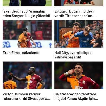
İskenderunspor’u mağlup
Ertuğrul Doğan müjdeyi
eden Sarıyer 1. Lig’e yükseldi
verdi: “Trabzonspor’un
tarihini toptan
değiştireceğine
inanıyorum…”
Eren Elmalı sakatlandı
Hull City, averajla ligde
kalmayı başardı!
Victor Osimhen kariyer
Galatasaray’dan taraftara
rekorunu kırdı! Sivasspor’a
müjde! Yunus Akgün için
gol yağdırdı…
karar verildi | İşte yeni