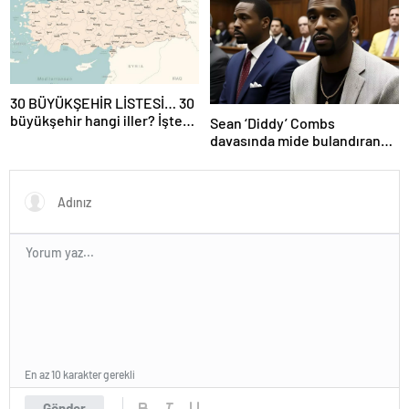
sonu açık mı?
30 BÜYÜKŞEHİR LİSTESİ… 30
büyükşehir hangi iller? İşte
Sean ‘Diddy’ Combs
isim isim büyükşehir
davasında mide bulandıran
belediyeleri
bir skandal detay daha
En az 10 karakter gerekli
Gönder