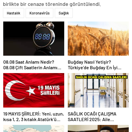
birlikte bir cenaze töreninde görüntülendi.
Hastalık
Koronavirüs
Sağlık
08.08 Saat Anlamı Nedir?
Buğday Nasıl Yetişir?
08.08 Çift Saatlerin Anlamı
Türkiye’de Buğday En İyi
Nasıl Yorumlanır?
Nerede Yetişir?
19 MAYIS ŞİİRLERİ: Yeni, uzun,
SAĞLIK OCAĞI ÇALIŞMA
kısa 1, 2, 3 kıtalık Atatürk’ü
SAATLERİ 2025: Aile
Anma Gençlik ve Spor
Hekimliği kaçta açılıyor, kaça
Bayramı şiirleri…
kadar açık? Sağlık ocağı hafta