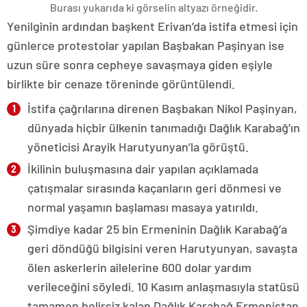
Burası yukarıda ki görselin altyazı örneğidir.
Yenilginin ardından başkent Erivan’da istifa etmesi için
günlerce protestolar yapılan Başbakan Paşinyan ise
uzun süre sonra cepheye savaşmaya giden eşiyle
birlikte bir cenaze töreninde görüntülendi.
İstifa çağrılarına direnen Başbakan Nikol Paşinyan,
dünyada hiçbir ülkenin tanımadığı Dağlık Karabağ’ın
yöneticisi Arayik Harutyunyan’la görüştü.
İkilinin buluşmasına dair yapılan açıklamada
çatışmalar sırasında kaçanların geri dönmesi ve
normal yaşamın başlaması masaya yatırıldı.
Şimdiye kadar 25 bin Ermeninin Dağlık Karabağ’a
geri döndüğü bilgisini veren Harutyunyan, savaşta
ölen askerlerin ailelerine 600 dolar yardım
verileceğini söyledi. 10 Kasım anlaşmasıyla statüsü
tamamen belirsiz kalan Dağlık Karabağ Ermenistan