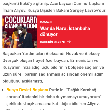
başkenti Bakü’ye gitmiş, Azerbaycan Cumhurbaşkanı
İlham Aliyev, Rusya Dışişleri Bakanı Sergey Lavrov’dur.
MAGAZIN
Wanda Nara, İstanbul’a
dönüyor
HABERİN DEVAMI
Başbakan Yardımcıları Aleksandr Novak ve Aleksey
Overçuk oluşan heyet Azerbaycan, Ermenistan ve
Rusya’nın imzaladığı üçlü bildirinin bölgede sağlam ve
uzun süreli barışın sağlanması açısından önemli adım
olduğunu açıklamıştı.
Rusya Devlet Başkanı
Putin’in, “‘Dağlık Karabağ
sorunu’ ifadesini bir daha duymamayı umuyorum”
şeklindeki açıklamasına katıldığını bildiren Aliyev,