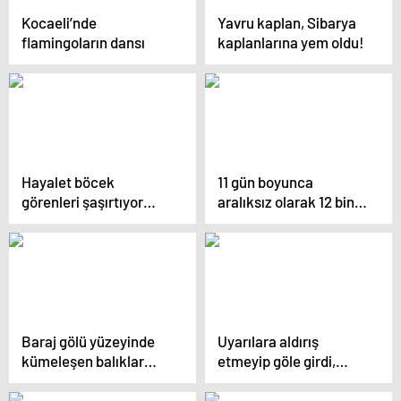
Kocaeli’nde
Yavru kaplan, Sibarya
flamingoların dansı
kaplanlarına yem oldu!
Hayalet böcek
11 gün boyunca
görenleri şaşırtıyor…
aralıksız olarak 12 bin
kilometre uçtu
Baraj gölü yüzeyinde
Uyarılara aldırış
kümeleşen balıklar
etmeyip göle girdi,
şaşırttı
timsaha yem oldu