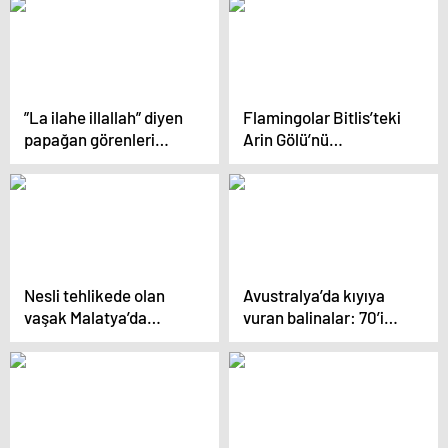
”La ilahe illallah” diyen
Flamingolar Bitlis’teki
papağan görenleri
Arin Gölü’nü
hayrete düşürüyor
renklendirdi
Nesli tehlikede olan
Avustralya’da kıyıya
vaşak Malatya’da
vuran balinalar: 70’i
görüntülendi
kurtarıldı, 380’i öldü