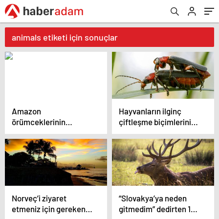
animals etiketi için sonuçlar
Amazon
Hayvanların ilginç
örümceklerinin
çiftleşme biçimlerini
esrarengiz dünyalarına
National Geographic
gitmeye hazır olun.
görüntüledi.
Norveç’i ziyaret
“Slovakya’ya neden
etmeniz için gereken
gitmedim” dedirten 12