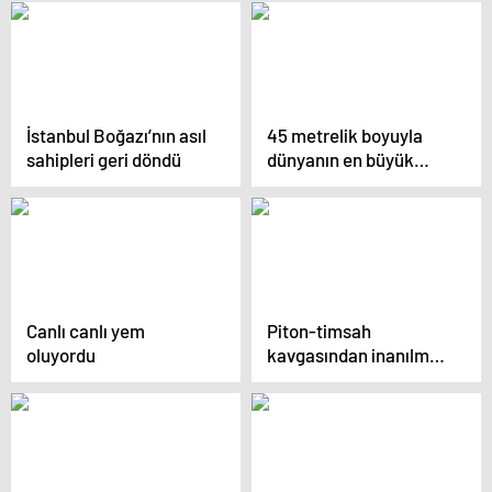
İstanbul Boğazı’nın asıl
45 metrelik boyuyla
sahipleri geri döndü
dünyanın en büyük
canlısı, canlı olarak
bulundu!
Canlı canlı yem
Piton-timsah
oluyordu
kavgasından inanılmaz
görüntüler