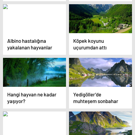
25 sebep
fotoğraf
Albino hastalığına
Köpek koyunu
yakalanan hayvanlar
uçurumdan attı
Hangi hayvan ne kadar
Yedigöller’de
yaşıyor?
muhteşem sonbahar