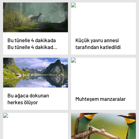
Bu tünelle 4 dakikada
Küçük yavru annesi
Bu tünelle 4 dakikada
tarafından katledildi
“iklim” değişecek
Bu ağaca dokunan
Muhteşem manzaralar
herkes ölüyor