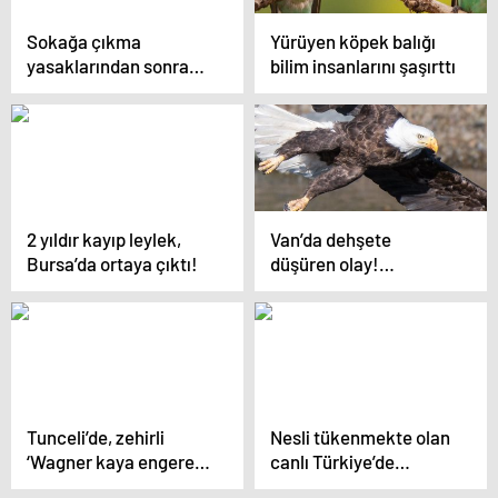
Sokağa çıkma
Yürüyen köpek balığı
yasaklarından sonra
bilim insanlarını şaşırttı
köpek satışları arttı
2 yıldır kayıp leylek,
Van’da dehşete
Bursa’da ortaya çıktı!
düşüren olay!
Tonlarcası kurtarıldı
Tunceli’de, zehirli
Nesli tükenmekte olan
‘Wagner kaya engereği’
canlı Türkiye’de
bulundu!
bulundu