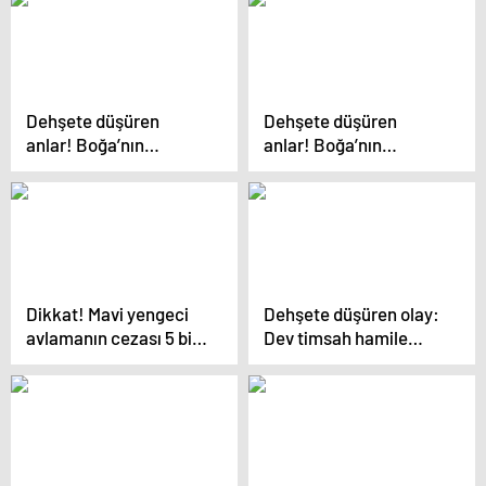
Dehşete düşüren
Dehşete düşüren
anlar! Boğa’nın
anlar! Boğa’nın
gazabına uğradı…
gazabına uğradı…
Dikkat! Mavi yengeci
Dehşete düşüren olay:
avlamanın cezası 5 bin
Dev timsah hamile
TL
kadını yedi!