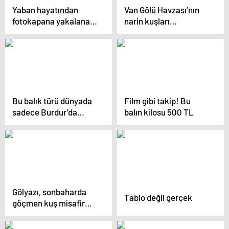
Yaban hayatından
Van Gölü Havzası’nın
fotokapana yakalanan
narin kuşları
anlar hayrete düşürdü
flamingolar
Bu balık türü dünyada
Film gibi takip! Bu
sadece Burdur’da
balın kilosu 500 TL
yaşıyor! Nesli
tükenmek üzere
Gölyazı, sonbaharda
Tablo değil gerçek
göçmen kuş misafir
ediyor