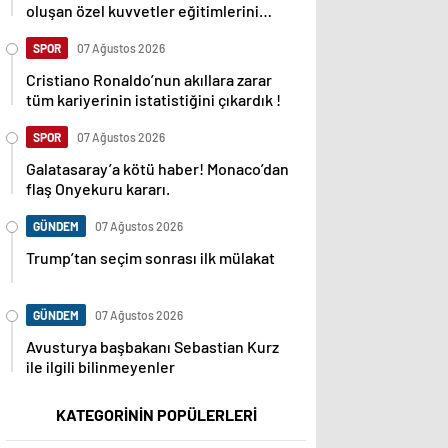
oluşan özel kuvvetler eğitimlerini
başlattı.
SPOR
07 Ağustos 2026
Cristiano Ronaldo’nun akıllara zarar
tüm kariyerinin istatistiğini çıkardık !
SPOR
07 Ağustos 2026
Galatasaray’a kötü haber! Monaco’dan
flaş Onyekuru kararı.
GÜNDEM
07 Ağustos 2026
Trump’tan seçim sonrası ilk mülakat
GÜNDEM
07 Ağustos 2026
Avusturya başbakanı Sebastian Kurz
ile ilgili bilinmeyenler
KATEGORİNİN POPÜLERLERİ