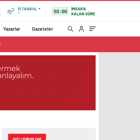
İMSAK'A
İSTANBUL
02:00
KALAN SÜRE
°
Yazarlar
Gazeteler
r
HIZLI YORUM YAP