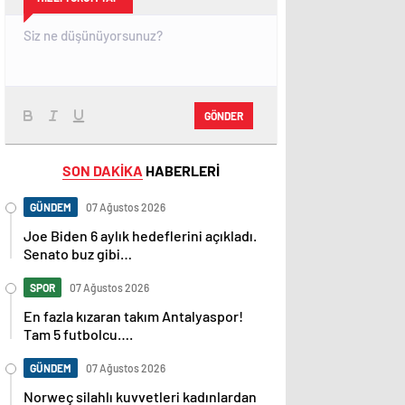
GÖNDER
SON DAKİKA
HABERLERİ
GÜNDEM
07 Ağustos 2026
Joe Biden 6 aylık hedeflerini açıkladı.
Senato buz gibi…
SPOR
07 Ağustos 2026
En fazla kızaran takım Antalyaspor!
Tam 5 futbolcu….
GÜNDEM
07 Ağustos 2026
Norweç silahlı kuvvetleri kadınlardan