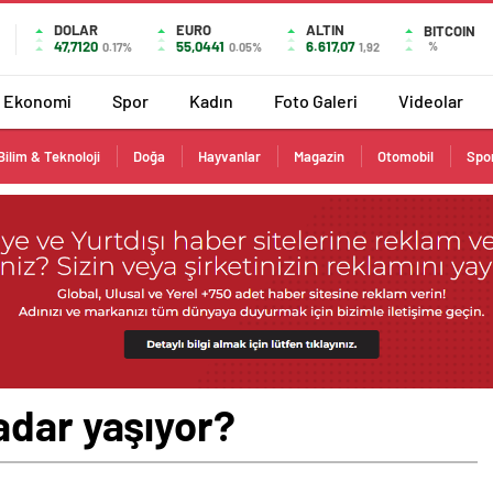
DOLAR
EURO
ALTIN
BITCOIN
47,7120
55,0441
6.617,07
%
0.17%
0.05%
1,92
Ekonomi
Spor
Kadın
Foto Galeri
Videolar
Bilim & Teknoloji
Doğa
Hayvanlar
Magazin
Otomobil
Spo
adar yaşıyor?