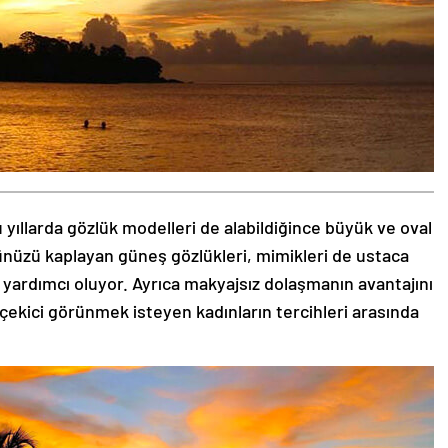
 yıllarda gözlük modelleri de alabildiğince büyük ve oval
zünüzü kaplayan güneş gözlükleri, mimikleri de ustaca
 yardımcı oluyor. Ayrıca makyajsız dolaşmanın avantajını
 çekici görünmek isteyen kadınların tercihleri arasında