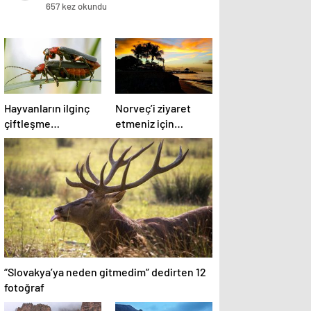
657 kez okundu
Hayvanların ilginç
Norveç’i ziyaret
çiftleşme
etmeniz için
biçimlerini National
gereken 25 sebep
Geographic
görüntüledi.
“Slovakya’ya neden gitmedim” dedirten 12
fotoğraf