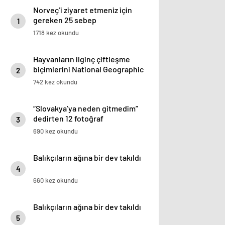
Norveç’i ziyaret etmeniz için
gereken 25 sebep
1
1718 kez okundu
Hayvanların ilginç çiftleşme
biçimlerini National Geographic
2
görüntüledi.
742 kez okundu
“Slovakya’ya neden gitmedim”
dedirten 12 fotoğraf
3
690 kez okundu
Balıkçıların ağına bir dev takıldı
4
660 kez okundu
Balıkçıların ağına bir dev takıldı
5