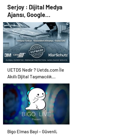
zirvesiyle ilgili Trump’tan
Serjoy : Dijital Medya
yeni açıklama
Ajansı, Google
Reklam Ajansı, SEO
Ajansı ve Web
Tasarım Ajansı
UETDS Nedir ? Uetds.com İle
Akıllı Dijital Taşımacılık
Yazılımı
Bigo Elmas Bayi – Güvenli,