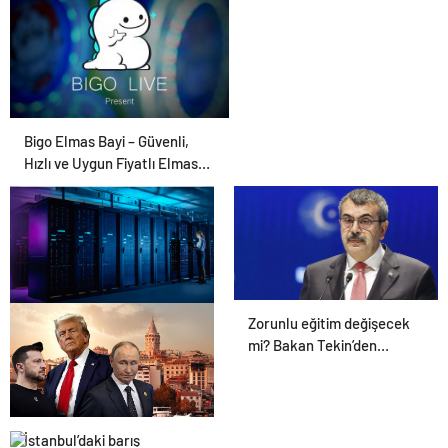
Bigo Elmas Bayi – Güvenli,
Hızlı ve Uygun Fiyatlı Elmas
Satın Almanın Yeni Adresi
Zorunlu eğitim değişecek
Datahost İle Güvenilir
mi? Bakan Tekin’den
Sunucu Hizmetleri
açıklama geldi!
İstanbul’daki barış