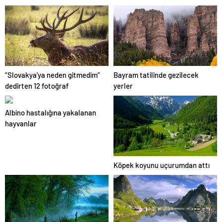
Geographic görüntüledi.
“Slovakya’ya neden gitmedim”
Bayram tatilinde gezilecek
dedirten 12 fotoğraf
yerler
Albino hastalığına yakalanan
hayvanlar
Köpek koyunu uçurumdan attı