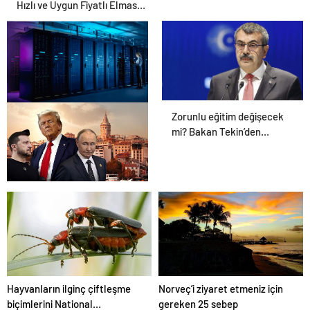
Hızlı ve Uygun Fiyatlı Elmas
Satın Almanın Yeni Adresi
Zorunlu eğitim değişecek
Datahost İle Güvenilir
mi? Bakan Tekin’den
Sunucu Hizmetleri
açıklama geldi!
İstanbul’daki barış
zirvesiyle ilgili Trump’tan
yeni açıklama
Hayvanların ilginç çiftleşme
Norveç’i ziyaret etmeniz için
biçimlerini National
gereken 25 sebep