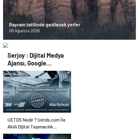
Bayram tatilinde gezilecek yerler
08 Ağustos 2026
Serjoy : Dijital Medya
Ajansı, Google
Reklam Ajansı, SEO
Ajansı ve Web
Tasarım Ajansı
UETDS Nedir ? Uetds.com İle
Akıllı Dijital Taşımacılık
Yazılımı