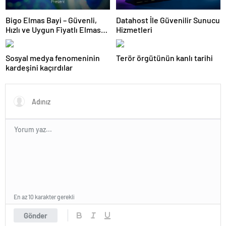
Bigo Elmas Bayi – Güvenli,
Datahost İle Güvenilir Sunucu
Hızlı ve Uygun Fiyatlı Elmas
Hizmetleri
Satın Almanın Yeni Adresi
Sosyal medya fenomeninin
Terör örgütünün kanlı tarihi
kardeşini kaçırdılar
En az 10 karakter gerekli
Gönder