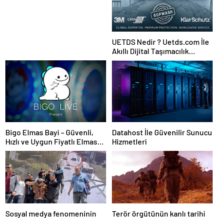
UETDS Nedir ? Uetds.com İle
Akıllı Dijital Taşımacılık
Yazılımı
Bigo Elmas Bayi – Güvenli,
Datahost İle Güvenilir Sunucu
Hızlı ve Uygun Fiyatlı Elmas
Hizmetleri
Satın Almanın Yeni Adresi
Sosyal medya fenomeninin
Terör örgütünün kanlı tarihi