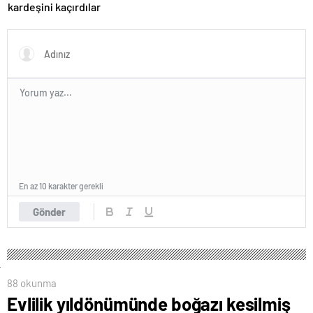
kardeşini kaçırdılar
En az 10 karakter gerekli
Gönder
88 okunma
Evlilik yıldönümünde boğazı kesilmiş