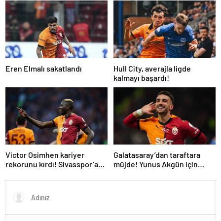
tarihini toptan
değiştireceğine
inanıyorum…”
Eren Elmalı sakatlandı
Hull City, averajla ligde
kalmayı başardı!
Victor Osimhen kariyer
Galatasaray’dan taraftara
rekorunu kırdı! Sivasspor’a
müjde! Yunus Akgün için
gol yağdırdı…
karar verildi | İşte yeni
maaşı…