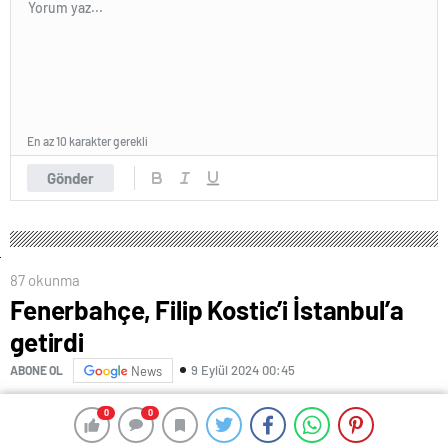
En az 10 karakter gerekli
Gönder
87 okunma
Fenerbahçe, Filip Kostic’i İstanbul’a
getirdi
9 Eylül 2024 00:45
ABONE OL
News
FENERBAHÇE’NİN İtalyan ekibi Juventus’tan kiralamak
0
0
0
0
için prensip anlaşmasına vardığı tecrübeli futbolcu