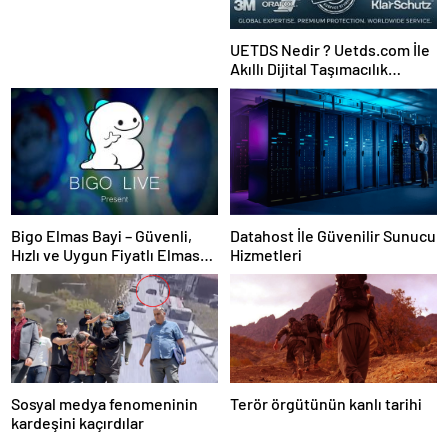
UETDS Nedir ? Uetds.com İle
Akıllı Dijital Taşımacılık
Yazılımı
Bigo Elmas Bayi – Güvenli,
Datahost İle Güvenilir Sunucu
Hızlı ve Uygun Fiyatlı Elmas
Hizmetleri
Satın Almanın Yeni Adresi
Sosyal medya fenomeninin
Terör örgütünün kanlı tarihi
kardeşini kaçırdılar