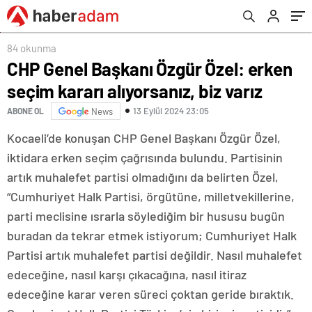
ifadesi!
84 okunma
CHP Genel Başkanı Özgür Özel: erken
seçim kararı alıyorsanız, biz varız
13 Eylül 2024 23:05
ABONE OL
News
Kocaeli’de konuşan CHP Genel Başkanı Özgür Özel,
iktidara erken seçim çağrısında bulundu. Partisinin
artık muhalefet partisi olmadığını da belirten Özel,
“Cumhuriyet Halk Partisi, örgütüne, milletvekillerine,
parti meclisine ısrarla söylediğim bir hususu bugün
buradan da tekrar etmek istiyorum; Cumhuriyet Halk
Partisi artık muhalefet partisi değildir. Nasıl muhalefet
edeceğine, nasıl karşı çıkacağına, nasıl itiraz
edeceğine karar veren süreci çoktan geride bıraktık.