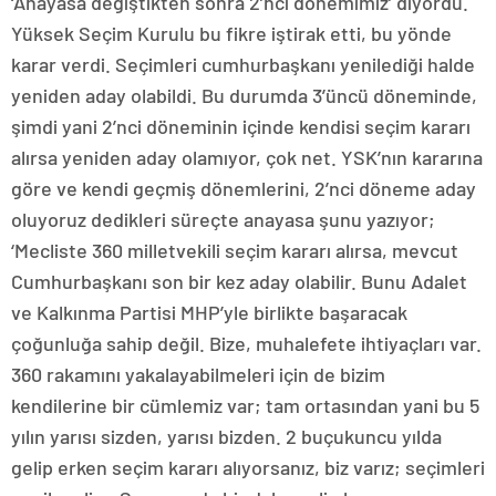
‘Anayasa değiştikten sonra 2’nci dönemimiz’ diyordu.
Yüksek Seçim Kurulu bu fikre iştirak etti, bu yönde
karar verdi. Seçimleri cumhurbaşkanı yenilediği halde
yeniden aday olabildi. Bu durumda 3’üncü döneminde,
şimdi yani 2’nci döneminin içinde kendisi seçim kararı
alırsa yeniden aday olamıyor, çok net. YSK’nın kararına
göre ve kendi geçmiş dönemlerini, 2’nci döneme aday
oluyoruz dedikleri süreçte anayasa şunu yazıyor;
‘Mecliste 360 milletvekili seçim kararı alırsa, mevcut
Cumhurbaşkanı son bir kez aday olabilir. Bunu Adalet
ve Kalkınma Partisi MHP’yle birlikte başaracak
çoğunluğa sahip değil. Bize, muhalefete ihtiyaçları var.
360 rakamını yakalayabilmeleri için de bizim
kendilerine bir cümlemiz var; tam ortasından yani bu 5
yılın yarısı sizden, yarısı bizden. 2 buçukuncu yılda
gelip erken seçim kararı alıyorsanız, biz varız; seçimleri