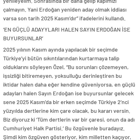
yenileyelim. Sonrasında bir daha gelip kapımızı
çalmayın. Yani Erdoğan yeniden aday olmak iddiası
varsa son tarih 2025 Kasım’dır” ifadelerini kullandı.
‘EN GÜÇLÜ ADAYYLARI HALEN SAYIN ERDOĞAN İSE
BUYURSUNLAR’
2025 yılının Kasım ayında yapılacak bir seçimde
Türkiye’yi bütün sıkıntılarından kurtarmaya talip
olduklarını söyleyen Özel, “Bu sorunları çözemeyen,
işsizliği bitiremeyen, yoksulluğu derinleştiren bu
iktidar halen daha eğer kendine güveniyorsa, en güçlü
adayları halen Sayın Erdoğan ise buyursunlar gelecek
sene 2025 Kasım’da bir erken seçimde Türkiye 2’nci
yüzyılda dertlerine kim çare olacak, bu kararı versin.
Biz diyoruz ki ‘Tüm dertlerin var bir çaresi, onun da adı
Cumhuriyet Halk Partisi.’ Bu özgüvenle buradayız.
Şimdi kim özgüven gösteriyor, kim milletten kaçıyor,