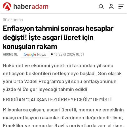
90 okunma
Enflasyon tahmini sonrası hesaplar
değişti! İşte asgari ücret için
konuşulan rakam
16 Eylül 2024 10:31
ABONE OL
News
Hükümet ve ekonomi yönetimi tarafından yıl sonu
enflasyon beklentileri netleşmeye başladı. Son olarak
yeni Orta Vadeli Program’da yıl sonu enflasyonunun
yüzde 41.5’e gerileyeceği tahmin edildi.
ERDOĞAN “ÇALIŞANI EZDİRMEYECEĞİZ” DEMİŞTİ
Milyonlarca çalışan, asgari ücretli, memur ve emeklinin
maaşı enflasyon rakamları üzerinden değerlendiriliyor.
Emekliler ve memurlar 6 aylık periyotlarda zam alırken,