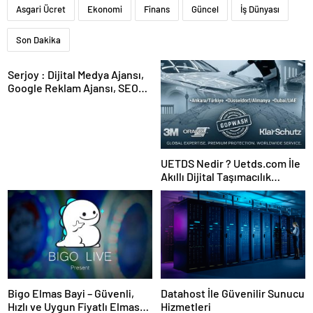
Asgari Ücret
Ekonomi
Finans
Güncel
İş Dünyası
Son Dakika
Serjoy : Dijital Medya Ajansı,
Google Reklam Ajansı, SEO
Ajansı ve Web Tasarım Ajansı
UETDS Nedir ? Uetds.com İle
Akıllı Dijital Taşımacılık
Yazılımı
Bigo Elmas Bayi – Güvenli,
Datahost İle Güvenilir Sunucu
Hızlı ve Uygun Fiyatlı Elmas
Hizmetleri