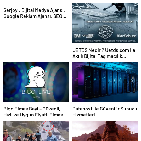
Serjoy : Dijital Medya Ajansı,
Google Reklam Ajansı, SEO
Ajansı ve Web Tasarım Ajansı
UETDS Nedir ? Uetds.com İle
Akıllı Dijital Taşımacılık
Yazılımı
Bigo Elmas Bayi – Güvenli,
Datahost İle Güvenilir Sunucu
Hızlı ve Uygun Fiyatlı Elmas
Hizmetleri
Satın Almanın Yeni Adresi