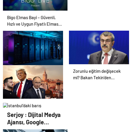
Bigo Elmas Bayi – Güvenli,
Hızlı ve Uygun Fiyatlı Elmas
Satın Almanın Yeni Adresi
Zorunlu eğitim değişecek
Datahost İle Güvenilir
mi? Bakan Tekin’den
Sunucu Hizmetleri
açıklama geldi!
İstanbul’daki barış
zirvesiyle ilgili Trump’tan
Serjoy : Dijital Medya
yeni açıklama
Ajansı, Google
Reklam Ajansı, SEO