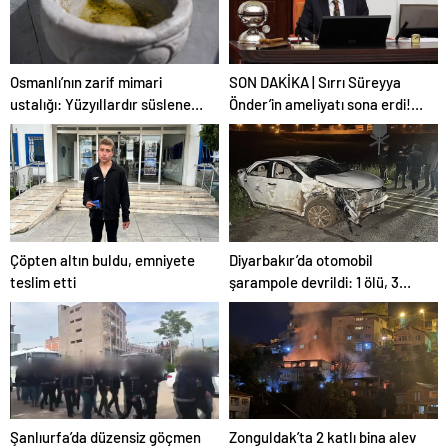
Osmanlı’nın zarif mimari
SON DAKİKA | Sırrı Süreyya
ustalığı: Yüzyıllardır süslenen
Önder’in ameliyatı sona erdi!
kuş sebilleri ve çanakları
Yoğun bakım servisinde
gözlem altına alındı
Çöpten altın buldu, emniyete
Diyarbakır’da otomobil
teslim etti
şarampole devrildi: 1 ölü, 3
yaralı
Şanlıurfa’da düzensiz göçmen
Zonguldak’ta 2 katlı bina alev