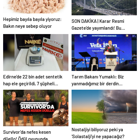
Hepimiz bayıla bayıla yiyoruz:
SON DAKİKA | Karar Resmi
Bakın neye sebep oluyor
Gazete’de yayımlandı! Bu
tarihlerde köprü ve otoyollar
ücretsiz
Edirne’de 22 bin adet sentetik
Tarım Bakanı Yumaklı: Biz
hap ele geçirildi, 7 şüpheli
yanmadığımız bir derdin
yakalandı
türküsünü söylemeyiz
Nostaljiyi biliyoruz peki ya
Survivor’da nefes kesen
‘Solastalji’yi ne yapacağız?
düello! Ödül oyununda