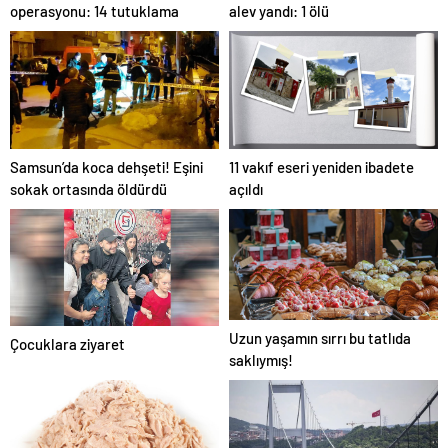
operasyonu: 14 tutuklama
alev yandı: 1 ölü
Samsun’da koca dehşeti! Eşini
11 vakıf eseri yeniden ibadete
sokak ortasında öldürdü
açıldı
Uzun yaşamın sırrı bu tatlıda
Çocuklara ziyaret
saklıymış!