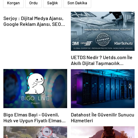
Korgan
Ordu
Sağlık
Son Dakika
Serjoy : Dijital Medya Ajansı,
Google Reklam Ajansı, SEO
Ajansı ve Web Tasarım Ajansı
UETDS Nedir ? Uetds.com İle
Akıllı Dijital Taşımacılık
Yazılımı
Bigo Elmas Bayi – Güvenli,
Datahost İle Güvenilir Sunucu
Hızlı ve Uygun Fiyatlı Elmas
Hizmetleri
Satın Almanın Yeni Adresi