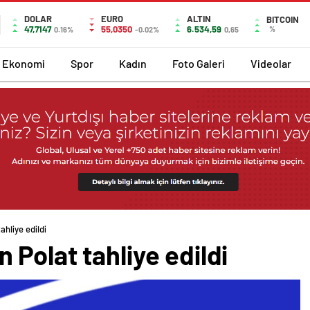
DOLAR
EURO
ALTIN
BITCOIN
47,7147
55,0350
6.534,59
%
0.16%
-0.02%
0,65
Ekonomi
Spor
Kadın
Foto Galeri
Videolar
hliye edildi
Polat tahliye edildi