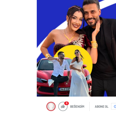
0
BEĞENDİM
ABONE OL