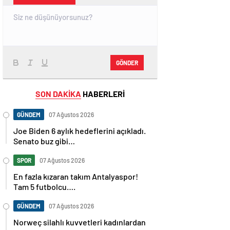
GÖNDER
SON DAKİKA
HABERLERİ
GÜNDEM
07 Ağustos 2026
Joe Biden 6 aylık hedeflerini açıkladı.
Senato buz gibi…
SPOR
07 Ağustos 2026
En fazla kızaran takım Antalyaspor!
Tam 5 futbolcu….
GÜNDEM
07 Ağustos 2026
Norweç silahlı kuvvetleri kadınlardan