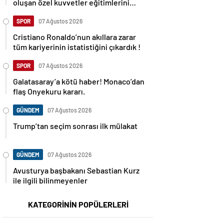
oluşan özel kuvvetler eğitimlerini
başlattı.
SPOR
07 Ağustos 2026
Cristiano Ronaldo’nun akıllara zarar
tüm kariyerinin istatistiğini çıkardık !
SPOR
07 Ağustos 2026
Galatasaray’a kötü haber! Monaco’dan
flaş Onyekuru kararı.
GÜNDEM
07 Ağustos 2026
Trump’tan seçim sonrası ilk mülakat
GÜNDEM
07 Ağustos 2026
Avusturya başbakanı Sebastian Kurz
ile ilgili bilinmeyenler
KATEGORİNİN POPÜLERLERİ