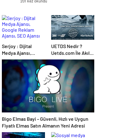
201 kez okundu
Serjoy : Dijital
UETDS Nedir ?
Medya Ajansı,
Uetds.com İle Akıllı
Google Reklam
Dijital Taşımacılık
Ajansı, SEO Ajansı
Yazılımı
ve Web Tasarım
Ajansı
Bigo Elmas Bayi – Güvenli, Hızlı ve Uygun
Fiyatlı Elmas Satın Almanın Yeni Adresi