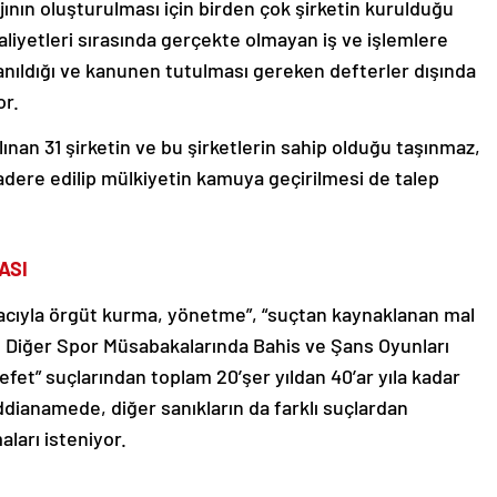
jının oluşturulması için birden çok şirketin kurulduğu
aliyetleri sırasında gerçekte olmayan iş ve işlemlere
llanıldığı ve kanunen tutulması gereken defterler dışında
or.
an 31 şirketin ve bu şirketlerin sahip olduğu taşınmaz,
adere edilip mülkiyetin kamuya geçirilmesi de talep
ASI
macıyla örgüt kurma, yönetme”, “suçtan kaynaklanan mal
ve Diğer Spor Müsabakalarında Bahis ve Şans Oyunları
t” suçlarından toplam 20’şer yıldan 40’ar yıla kadar
iddianamede, diğer sanıkların da farklı suçlardan
ları isteniyor.