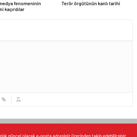
 medya fenomeninin
Terör örgütünün kanlı tarihi
ni kaçırdılar
nlık güncel olarak e-posta adresiniz üzerinden takip edebilirsiniz.