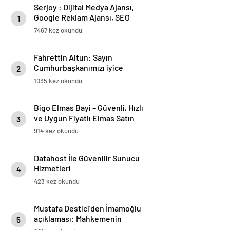
Serjoy : Dijital Medya Ajansı,
Google Reklam Ajansı, SEO
1
Ajansı ve Web Tasarım Ajansı
7467 kez okundu
Fahrettin Altun: Sayın
Cumhurbaşkanımızı iyice
2
okumalarını, anlamalarını
1035 kez okundu
tavsiye ediyorum
Bigo Elmas Bayi – Güvenli, Hızlı
ve Uygun Fiyatlı Elmas Satın
3
Almanın Yeni Adresi
914 kez okundu
Datahost İle Güvenilir Sunucu
Hizmetleri
4
423 kez okundu
Mustafa Destici’den İmamoğlu
açıklaması: Mahkemenin
5
kararına saygılı olacağız