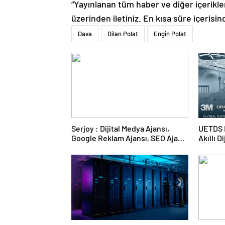
“Yayınlanan tüm haber ve diğer içerikler i
üzerinden iletiniz. En kısa süre içerisin
Dava
Dilan Polat
Engin Polat
Serjoy : Dijital Medya Ajansı,
UETDS N
Google Reklam Ajansı, SEO Ajansı
Akıllı D
ve Web Tasarım Ajansı