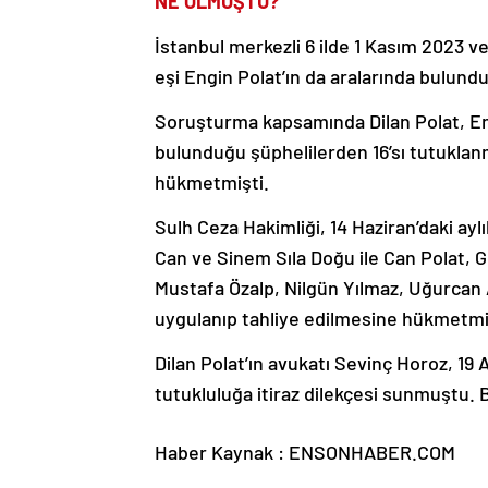
NE OLMUŞTU?
İstanbul merkezli 6 ilde 1 Kasım 2023 
eşi Engin Polat’ın da aralarında bulundu
Soruşturma kapsamında Dilan Polat, En
bulunduğu şüphelilerden 16’sı tutuklan
hükmetmişti.
Sulh Ceza Hakimliği, 14 Haziran’daki ayl
Can ve Sinem Sıla Doğu ile Can Polat, G
Mustafa Özalp, Nilgün Yılmaz, Uğurcan A
uygulanıp tahliye edilmesine hükmetmi
Dilan Polat’ın avukatı Sevinç Horoz, 1
tutukluluğa itiraz dilekçesi sunmuştu. B
Haber Kaynak : ENSONHABER.COM