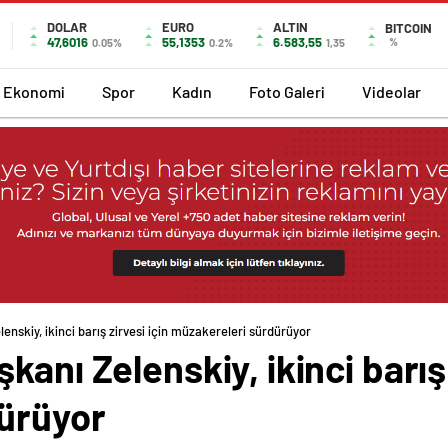
DOLAR
EURO
ALTIN
BITCOIN
47,6016
55,1353
6.583,55
%
0.05%
0.2%
1,35
Ekonomi
Spor
Kadın
Foto Galeri
Videolar
nskiy, ikinci barış zirvesi için müzakereleri sürdürüyor
anı Zelenskiy, ikinci barış 
ürüyor