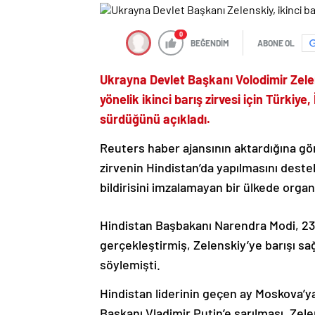
0
BEĞENDİM
ABONE OL
Ukrayna Devlet Başkanı Volodimir Zele
yönelik ikinci barış zirvesi için Türkiy
sürdüğünü açıkladı.
Reuters haber ajansının aktardığına gör
zirvenin Hindistan’da yapılmasını deste
bildirisini imzalamayan bir ülkede org
Hindistan Başbakanı Narendra Modi, 23 
gerçekleştirmiş, Zelenskiy’ye barışı sa
söylemişti.
Hindistan liderinin geçen ay Moskova’y
Başkanı Vladimir Putin’e sarılması, Zele