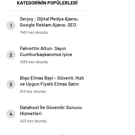
KATEGORİNİN POPÜLERLERİ
Serjoy : Dijital Medya Ajansı,
Google Reklam Ajansı, SEO
1
Ajansı ve Web Tasarım Ajansı
7451 kez okundu
Fahrettin Altun: Sayın
Cumhurbaşkanımızı iyice
2
okumalarını, anlamalarını
1035 kez okundu
tavsiye ediyorum
Bigo Elmas Bayi – Güvenli, Hızlı
ve Uygun Fiyatlı Elmas Satın
3
Almanın Yeni Adresi
913 kez okundu
Datahost İle Güvenilir Sunucu
Hizmetleri
4
423 kez okundu