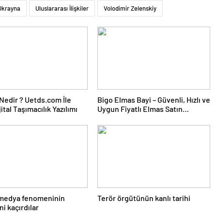
Ukrayna
Uluslararası İlişkiler
Volodimir Zelenskiy
edir ? Uetds.com İle
Bigo Elmas Bayi – Güvenli, Hızlı ve
ijital Taşımacılık Yazılımı
Uygun Fiyatlı Elmas Satın
Almanın Yeni Adresi
 medya fenomeninin
Terör örgütünün kanlı tarihi
ni kaçırdılar