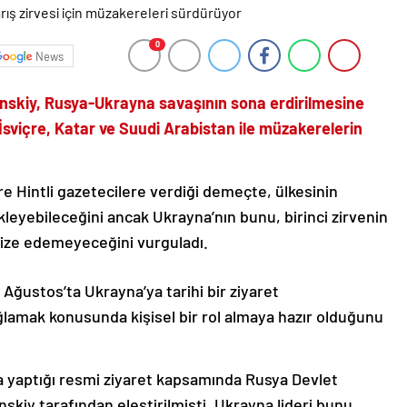
0
News
nskiy, Rusya-Ukrayna savaşının sona erdirilmesine
e, İsviçre, Katar ve Suudi Arabistan ile müzakerelerin
e Hintli gazetecilere verdiği demeçte, ülkesinin
kleyebileceğini ancak Ukrayna’nın bunu, birinci zirvenin
anize edemeyeceğini vurguladı.
Ağustos’ta Ukrayna’ya tarihi bir ziyaret
ğlamak konusunda kişisel bir rol almaya hazır olduğunu
a yaptığı resmi ziyaret kapsamında Rusya Devlet
nskiy tarafından eleştirilmişti. Ukrayna lideri bunu