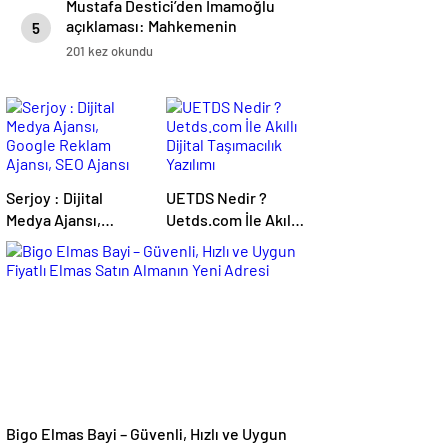
Mustafa Destici’den İmamoğlu
açıklaması: Mahkemenin
5
kararına saygılı olacağız
201 kez okundu
Serjoy : Dijital
UETDS Nedir ?
Medya Ajansı,
Uetds.com İle Akıllı
Google Reklam
Dijital Taşımacılık
Ajansı, SEO Ajansı
Yazılımı
ve Web Tasarım
Ajansı
Bigo Elmas Bayi – Güvenli, Hızlı ve Uygun