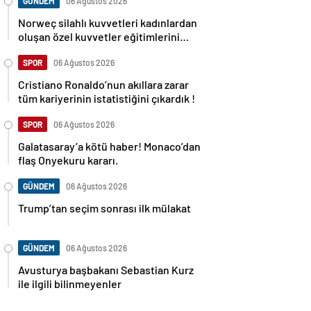
GÜNDEM
06 Ağustos 2026
Norweç silahlı kuvvetleri kadınlardan
oluşan özel kuvvetler eğitimlerini
başlattı.
SPOR
06 Ağustos 2026
Cristiano Ronaldo’nun akıllara zarar
tüm kariyerinin istatistiğini çıkardık !
SPOR
06 Ağustos 2026
Galatasaray’a kötü haber! Monaco’dan
flaş Onyekuru kararı.
GÜNDEM
06 Ağustos 2026
Trump’tan seçim sonrası ilk mülakat
GÜNDEM
06 Ağustos 2026
Avusturya başbakanı Sebastian Kurz
ile ilgili bilinmeyenler