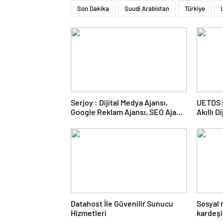
Son Dakika
Suudi Arabistan
Türkiye
Serjoy : Dijital Medya Ajansı,
UETDS N
Google Reklam Ajansı, SEO Ajansı
Akıllı D
ve Web Tasarım Ajansı
Datahost İle Güvenilir Sunucu
Sosyal
Hizmetleri
kardeşi