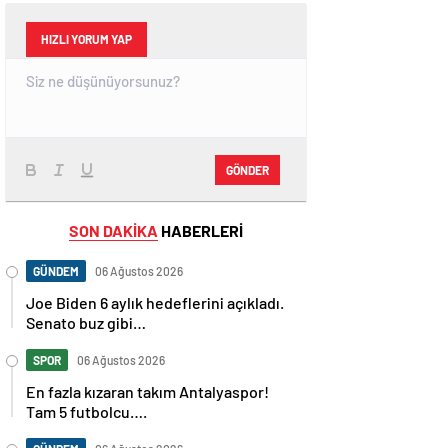
HIZLI YORUM YAP
GÖNDER
SON DAKİKA
HABERLERİ
GÜNDEM
06 Ağustos 2026
Joe Biden 6 aylık hedeflerini açıkladı.
Senato buz gibi…
SPOR
06 Ağustos 2026
En fazla kızaran takım Antalyaspor!
Tam 5 futbolcu….