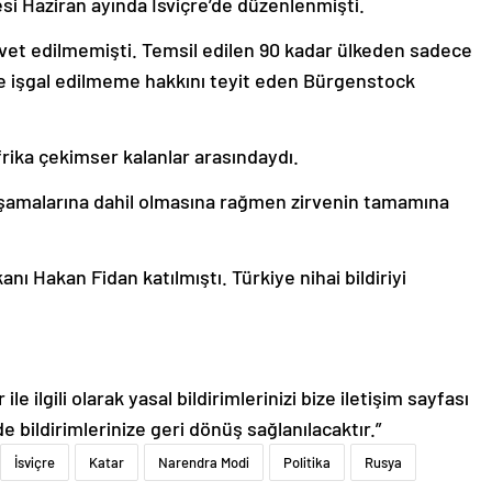
esi Haziran ayında İsviçre’de düzenlenmişti.
avet edilmemişti. Temsil edilen 90 kadar ülkeden sadece
e işgal edilmeme hakkını teyit eden Bürgenstock
rika çekimser kalanlar arasındaydı.
k aşamalarına dahil olmasına rağmen zirvenin tamamına
anı Hakan Fidan katılmıştı. Türkiye nihai bildiriyi
le ilgili olarak yasal bildirimlerinizi bize iletişim sayfası
de bildirimlerinize geri dönüş sağlanılacaktır.”
İsviçre
Katar
Narendra Modi
Politika
Rusya