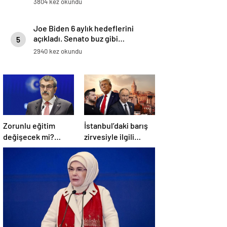
3804 kez okundu
Joe Biden 6 aylık hedeflerini
açıkladı. Senato buz gibi…
5
2940 kez okundu
Zorunlu eğitim
İstanbul’daki barış
değişecek mi?
zirvesiyle ilgili
Bakan Tekin’den
Trump’tan yeni
açıklama geldi!
açıklama