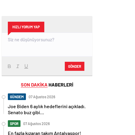
HIZLI YORUM YAP
GÖNDER
SON DAKİKA
HABERLERİ
GÜNDEM
07 Ağustos 2026
Joe Biden 6 aylık hedeflerini açıkladı.
Senato buz gibi…
SPOR
07 Ağustos 2026
En fazla kızaran takım Antalyaspor!