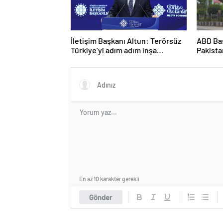
İletişim Başkanı Altun: Terörsüz
ABD Ba
Türkiye’yi adım adım inşa
Pakista
ediyoruz
ateşke
En az 10 karakter gerekli
Gönder