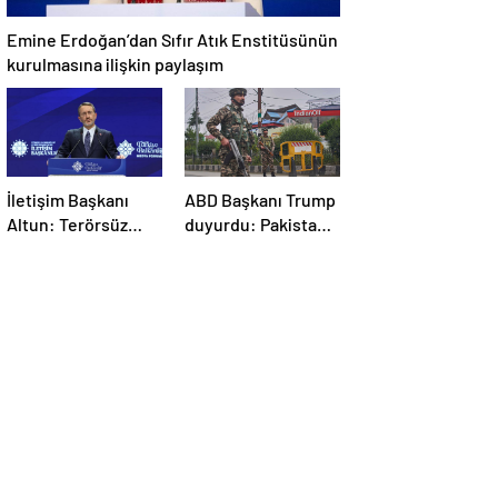
Emine Erdoğan’dan Sıfır Atık Enstitüsünün
kurulmasına ilişkin paylaşım
İletişim Başkanı
ABD Başkanı Trump
Altun: Terörsüz
duyurdu: Pakistan
Türkiye’yi adım
ve Hindistan
adım inşa ediyoruz
arasında ateşkes