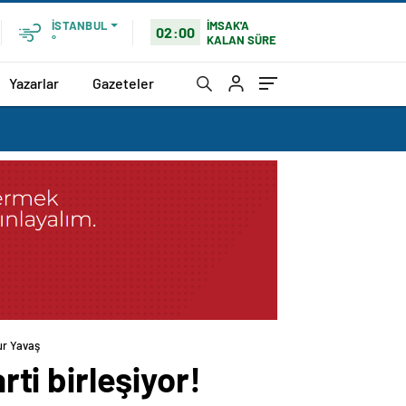
İMSAK'A
İSTANBUL
02:00
KALAN SÜRE
°
Yazarlar
Gazeteler
sur Yavaş
rti birleşiyor!