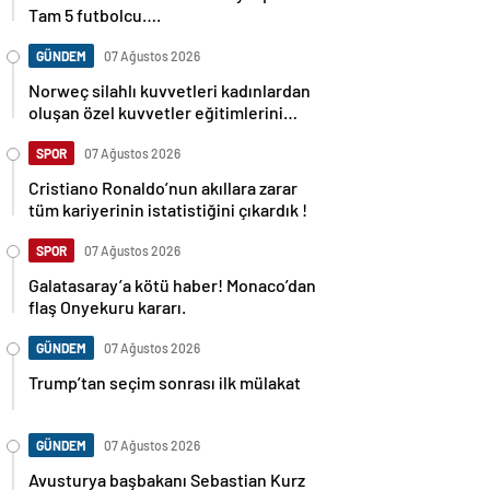
Tam 5 futbolcu….
GÜNDEM
07 Ağustos 2026
Norweç silahlı kuvvetleri kadınlardan
oluşan özel kuvvetler eğitimlerini
başlattı.
SPOR
07 Ağustos 2026
Cristiano Ronaldo’nun akıllara zarar
tüm kariyerinin istatistiğini çıkardık !
SPOR
07 Ağustos 2026
Galatasaray’a kötü haber! Monaco’dan
flaş Onyekuru kararı.
GÜNDEM
07 Ağustos 2026
Trump’tan seçim sonrası ilk mülakat
GÜNDEM
07 Ağustos 2026
Avusturya başbakanı Sebastian Kurz