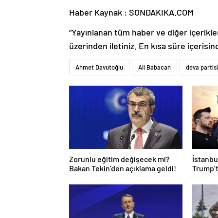
Haber Kaynak : SONDAKIKA.COM
“Yayınlanan tüm haber ve diğer içerikler i
üzerinden iletiniz. En kısa süre içerisin
Ahmet Davutoğlu
Ali Babacan
deva partisi
Zorunlu eğitim değişecek mi?
İstanbul
Bakan Tekin’den açıklama geldi!
Trump’t