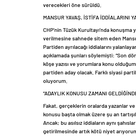
verecekleri öne sürüldü.
MANSUR YAVAŞ, İSTİFA İDDİALARINI 
CHP’nin Tüzük Kurultayı’nda konuşma ya
verilmesine sahnede sitem eden Mansur
Partiden ayrılacağı iddialarını yalanlay
açıklamada şunları söylemişti: “Son dön
köşe yazısı ve yorumlara konu olduğum
partiden aday olacak. Farklı siyasi part
oluyorum.
“ADAYLIK KONUSU ZAMANI GELDİĞİN
Fakat, gerçeklerin oralarda yazanlar ve a
konusu başta olmak üzere şu an tartışı
Ancak; bu asılsız iddiaların aynı şahısla
getirilmesinde artık kötü niyet arıyorum