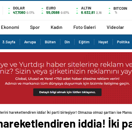
DOLAR
EURO
ALTIN
BITCOIN
47,7080
55,0588
6.632,81
%
0.17%
0.07%
2,16
Ekonomi
Spor
Kadın
Foto Galeri
Videolar
3.Sayfa
Avrupa
Bülten
Din
Eğitim
Hayat
Politika
lerini hareketlendiren iddia! İki parti birleşiyor! Olmazsa olmaz şartları ise Man
hareketlendiren iddia! İki pa