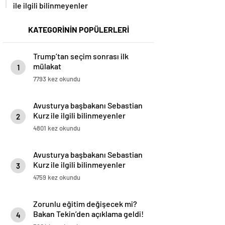
ile ilgili bilinmeyenler
KATEGORİNİN POPÜLERLERİ
Trump’tan seçim sonrası ilk
mülakat
1
7793 kez okundu
Avusturya başbakanı Sebastian
Kurz ile ilgili bilinmeyenler
2
4801 kez okundu
Avusturya başbakanı Sebastian
Kurz ile ilgili bilinmeyenler
3
4759 kez okundu
Zorunlu eğitim değişecek mi?
Bakan Tekin’den açıklama geldi!
4