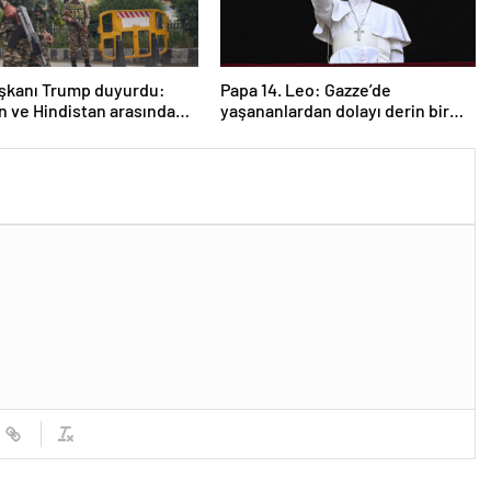
şkanı Trump duyurdu:
Papa 14. Leo: Gazze’de
n ve Hindistan arasında
yaşananlardan dolayı derin bir
s
üzüntü duyuyorum