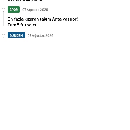
SPOR
07 Ağustos 2026
En fazla kızaran takım Antalyaspor!
Tam 5 futbolcu….
GÜNDEM
07 Ağustos 2026
Norweç silahlı kuvvetleri kadınlardan
oluşan özel kuvvetler eğitimlerini
başlattı.
SPOR
07 Ağustos 2026
Cristiano Ronaldo’nun akıllara zarar
tüm kariyerinin istatistiğini çıkardık !
SPOR
07 Ağustos 2026
Galatasaray’a kötü haber! Monaco’dan
flaş Onyekuru kararı.
GÜNDEM
07 Ağustos 2026
Trump’tan seçim sonrası ilk mülakat