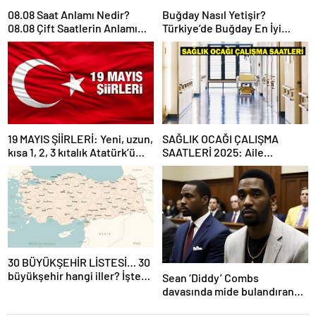
08.08 Saat Anlamı Nedir?
Buğday Nasıl Yetişir?
08.08 Çift Saatlerin Anlamı
Türkiye’de Buğday En İyi
Nasıl Yorumlanır?
Nerede Yetişir?
19 MAYIS ŞİİRLERİ: Yeni, uzun,
SAĞLIK OCAĞI ÇALIŞMA
kısa 1, 2, 3 kıtalık Atatürk’ü
SAATLERİ 2025: Aile
Anma Gençlik ve Spor
Hekimliği kaçta açılıyor, kaça
Bayramı şiirleri…
kadar açık? Sağlık ocağı hafta
sonu açık mı?
30 BÜYÜKŞEHİR LİSTESİ… 30
büyükşehir hangi iller? İşte
Sean ‘Diddy’ Combs
isim isim büyükşehir
davasında mide bulandıran
belediyeleri
bir skandal detay daha