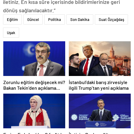
iletiniz. En kısa süre içerisinde bildirimlerinize geri
dönüş sağlanılacaktır.”
Eğitim
Güncel
Politika
Son Dakika
Suat Özçağdaş
Uşak
İstanbul’daki barış zirvesiyle
Zorunlu eğitim değişecek mi?
ilgili Trump’tan yeni açıklama
Bakan Tekin’den açıklama
geldi!