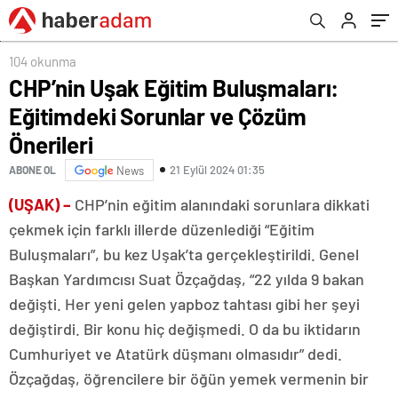
104 okunma
CHP’nin Uşak Eğitim Buluşmaları:
Eğitimdeki Sorunlar ve Çözüm
Önerileri
21 Eylül 2024 01:35
ABONE OL
News
(UŞAK) –
CHP’nin eğitim alanındaki sorunlara dikkati
çekmek için farklı illerde düzenlediği “Eğitim
Buluşmaları”, bu kez Uşak’ta gerçekleştirildi. Genel
Başkan Yardımcısı Suat Özçağdaş, “22 yılda 9 bakan
değişti. Her yeni gelen yapboz tahtası gibi her şeyi
değiştirdi. Bir konu hiç değişmedi. O da bu iktidarın
Cumhuriyet ve Atatürk düşmanı olmasıdır” dedi.
Özçağdaş, öğrencilere bir öğün yemek vermenin bir