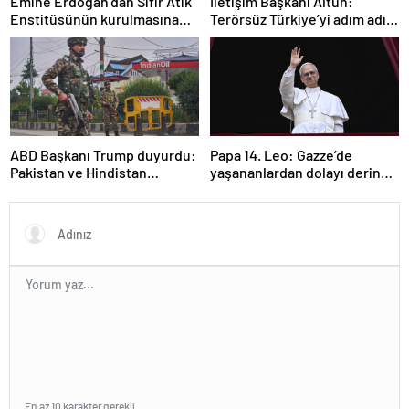
Emine Erdoğan’dan Sıfır Atık
İletişim Başkanı Altun:
Enstitüsünün kurulmasına
Terörsüz Türkiye’yi adım adım
ilişkin paylaşım
inşa ediyoruz
ABD Başkanı Trump duyurdu:
Papa 14. Leo: Gazze’de
Pakistan ve Hindistan
yaşananlardan dolayı derin
arasında ateşkes
bir üzüntü duyuyorum
En az 10 karakter gerekli