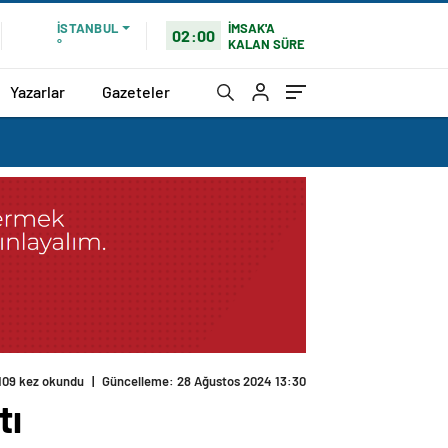
İMSAK'A
İSTANBUL
02:00
KALAN SÜRE
°
Yazarlar
Gazeteler
109 kez okundu
|
Güncelleme: 28 Ağustos 2024 13:30
tı