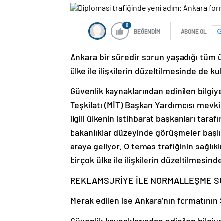
0
BEĞENDİM
ABONE OL
Ankara bir süredir sorun yaşadığı tüm ül
ülke ile ilişkilerin düzeltilmesinde de kul
Güvenlik kaynaklarından edinilen bilgiye
Teşkilatı (MİT) Başkan Yardımcısı mevki
ilgili ülkenin istihbarat başkanları tar
bakanlıklar düzeyinde görüşmeler başlı
araya geliyor. O temas trafiğinin sağlıklı 
birçok ülke ile ilişkilerin düzeltilmesind
REKLAM
SURİYE İLE NORMALLEŞME S
Merak edilen ise Ankara’nın formatının
Güvenlik kaynaklarından edinilen bilgi