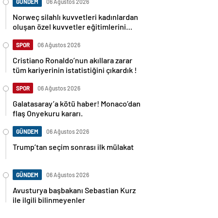
GÜNDEM
06 Ağustos 2026
Norweç silahlı kuvvetleri kadınlardan
oluşan özel kuvvetler eğitimlerini
başlattı.
SPOR
06 Ağustos 2026
Cristiano Ronaldo’nun akıllara zarar
tüm kariyerinin istatistiğini çıkardık !
SPOR
06 Ağustos 2026
Galatasaray’a kötü haber! Monaco’dan
flaş Onyekuru kararı.
GÜNDEM
06 Ağustos 2026
Trump’tan seçim sonrası ilk mülakat
GÜNDEM
06 Ağustos 2026
Avusturya başbakanı Sebastian Kurz
ile ilgili bilinmeyenler