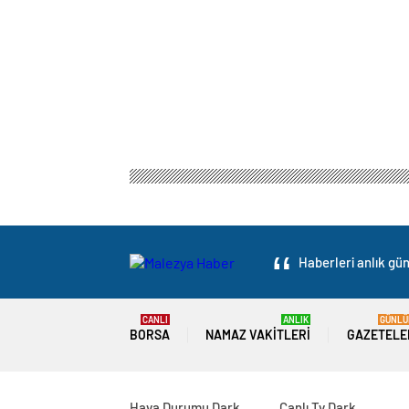
Haberleri anlık gün
CANLI
ANLIK
GÜNLÜ
BORSA
NAMAZ VAKITLERI
GAZETELE
Hava Durumu Dark
Canlı Tv Dark