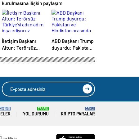
kurulmasına ilişkin paylaşım
İletişim Başkanı
ABD Başkanı Trump
Altun: Terörsüz
duyurdu: Pakistan
Türkiye’yi adım
ve Hindistan
adım inşa ediyoruz
arasında ateşkes
KONOMİ
TRAFİK
CANLI
TELER
YOL DURUMU
KRIPTO PARALAR
Üye Giriş