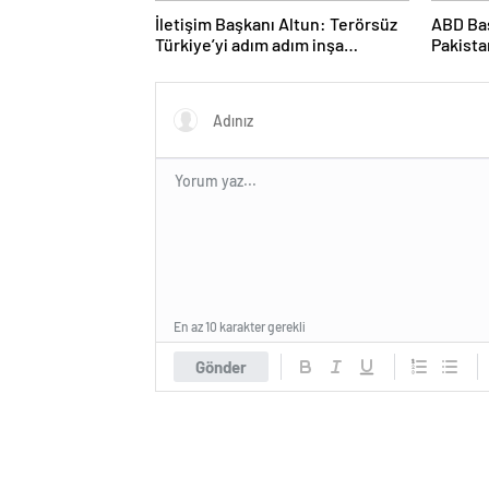
İletişim Başkanı Altun: Terörsüz
ABD Ba
Türkiye’yi adım adım inşa
Pakista
ediyoruz
ateşke
En az 10 karakter gerekli
Gönder