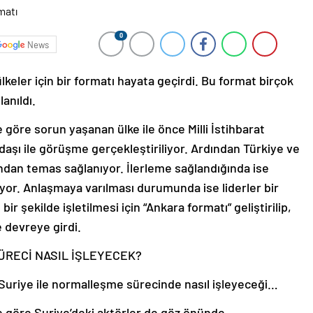
0
News
keler için bir formatı hayata geçirdi. Bu format birçok
lanıldı.
 göre sorun yaşanan ülke ile önce Milli İstihbarat
daşı ile görüşme gerçekleştiriliyor. Ardından Türkiye ve
afından temas sağlanıyor. İlerleme sağlandığında ise
yor. Anlaşmaya varılması durumunda ise liderler bir
bir şekilde işletilmesi için “Ankara formatı” geliştirilip,
e devreye girdi.
ÜRECİ NASIL İŞLEYECEK?
 Suriye ile normalleşme sürecinde nasıl işleyeceği…
ye göre Suriye’deki aktörler de göz önünde