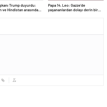
şkanı Trump duyurdu:
Papa 14. Leo: Gazze’de
n ve Hindistan arasında
yaşananlardan dolayı derin bir
s
üzüntü duyuyorum