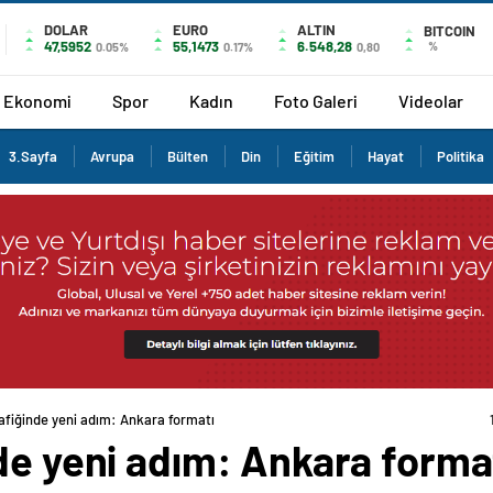
DOLAR
EURO
ALTIN
BITCOIN
47,5952
55,1473
6.548,28
%
0.05%
0.17%
0,80
Ekonomi
Spor
Kadın
Foto Galeri
Videolar
3.Sayfa
Avrupa
Bülten
Din
Eğitim
Hayat
Politika
afiğinde yeni adım: Ankara formatı
de yeni adım: Ankara forma