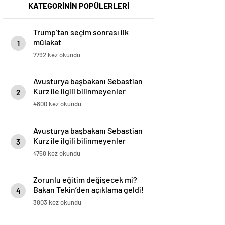
KATEGORİNİN POPÜLERLERİ
Trump’tan seçim sonrası ilk
mülakat
1
7792 kez okundu
Avusturya başbakanı Sebastian
Kurz ile ilgili bilinmeyenler
2
4800 kez okundu
Avusturya başbakanı Sebastian
Kurz ile ilgili bilinmeyenler
3
4758 kez okundu
Zorunlu eğitim değişecek mi?
Bakan Tekin’den açıklama geldi!
4
3803 kez okundu