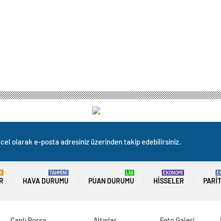
cel olarak e-posta adresiniz üzerinden takip edebilirsiniz.
K
TAHMİNİ
LİG
EKONOMİ
E
R
HAVA DURUMU
PUAN DURUMU
HISSELER
PARI
Canlı Borsa
Altınlar
Foto Galeri