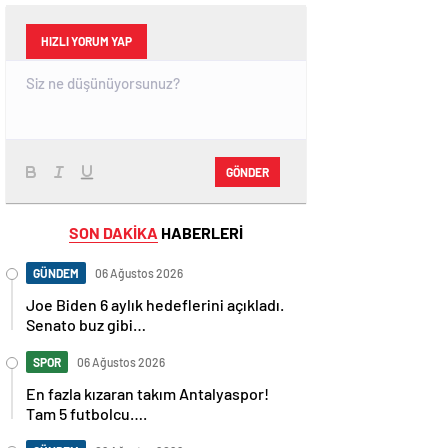
HIZLI YORUM YAP
GÖNDER
SON DAKİKA
HABERLERİ
GÜNDEM
06 Ağustos 2026
Joe Biden 6 aylık hedeflerini açıkladı.
Senato buz gibi…
SPOR
06 Ağustos 2026
En fazla kızaran takım Antalyaspor!
Tam 5 futbolcu….