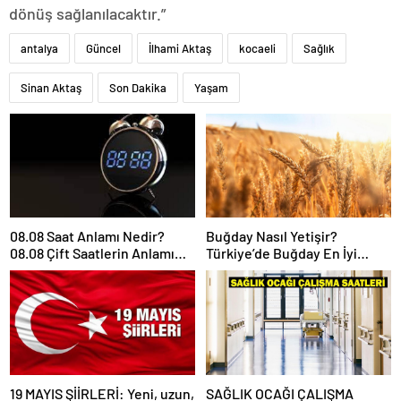
dönüş sağlanılacaktır.”
antalya
Güncel
İlhami Aktaş
kocaeli
Sağlık
Sinan Aktaş
Son Dakika
Yaşam
08.08 Saat Anlamı Nedir?
Buğday Nasıl Yetişir?
08.08 Çift Saatlerin Anlamı
Türkiye’de Buğday En İyi
Nasıl Yorumlanır?
Nerede Yetişir?
19 MAYIS ŞİİRLERİ: Yeni, uzun,
SAĞLIK OCAĞI ÇALIŞMA