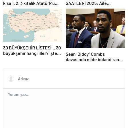
kısa 1, 2, 3 kıtalık Atatürk’ü
SAATLERİ 2025: Aile
Anma Gençlik ve Spor
Hekimliği kaçta açılıyor, kaça
Bayramı şiirleri…
kadar açık? Sağlık ocağı hafta
sonu açık mı?
30 BÜYÜKŞEHİR LİSTESİ… 30
büyükşehir hangi iller? İşte
Sean ‘Diddy’ Combs
isim isim büyükşehir
davasında mide bulandıran
belediyeleri
bir skandal detay daha