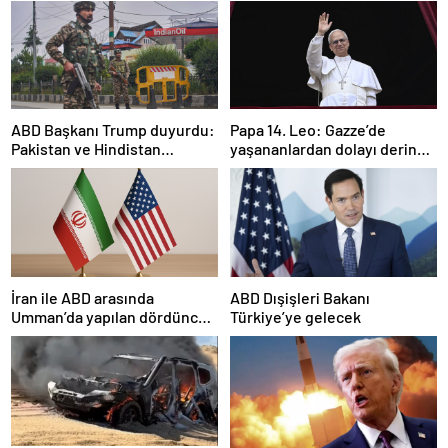
ABD Başkanı Trump duyurdu:
Papa 14. Leo: Gazze’de
Pakistan ve Hindistan
yaşananlardan dolayı derin
arasında ateşkes
bir üzüntü duyuyorum
İran ile ABD arasında
ABD Dışişleri Bakanı
Umman’da yapılan dördüncü
Türkiye’ye gelecek
tur görüşmeler sona erdi