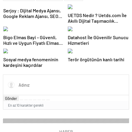
Serjoy : Dijital Medya Ajansı,
UETDS Nedir ? Uetds.com İle
Google Reklam Ajansı, SEO
Akıllı Dijital Taşımacılık
Ajansı ve Web Tasarım Ajansı
Yazılımı
Bigo Elmas Bayi – Güvenli,
Datahost İle Güvenilir Sunucu
Hızlı ve Uygun Fiyatlı Elmas
Hizmetleri
Satın Almanın Yeni Adresi
Sosyal medya fenomeninin
Terör örgütünün kanlı tarihi
kardeşini kaçırdılar
Gönder
En az 10 karakter gerekli
HABER