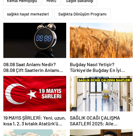
Kemal Memişoğlu
MHRS
Sağlık Bakanlığı
sağlıklı hayat merkezleri
Sağlıkta Dönüşüm Programı
08.08 Saat Anlamı Nedir?
Buğday Nasıl Yetişir?
08.08 Çift Saatlerin Anlamı
Türkiye’de Buğday En İyi
Nasıl Yorumlanır?
Nerede Yetişir?
19 MAYIS ŞİİRLERİ: Yeni, uzun,
SAĞLIK OCAĞI ÇALIŞMA
kısa 1, 2, 3 kıtalık Atatürk’ü
SAATLERİ 2025: Aile
Anma Gençlik ve Spor
Hekimliği kaçta açılıyor, kaça
Bayramı şiirleri…
kadar açık? Sağlık ocağı hafta