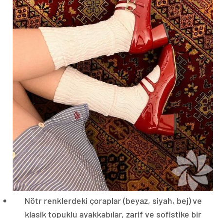
Nötr renklerdeki çoraplar (beyaz, siyah, bej) ve
klasik topuklu ayakkabılar, zarif ve sofistike bir