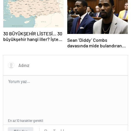
sonu açık mı?
30 BÜYÜKŞEHİR LİSTESİ… 30
büyükşehir hangi iller? İşte
Sean ‘Diddy’ Combs
isim isim büyükşehir
davasında mide bulandıran
belediyeleri
bir skandal detay daha
En az 10 karakter gerekli