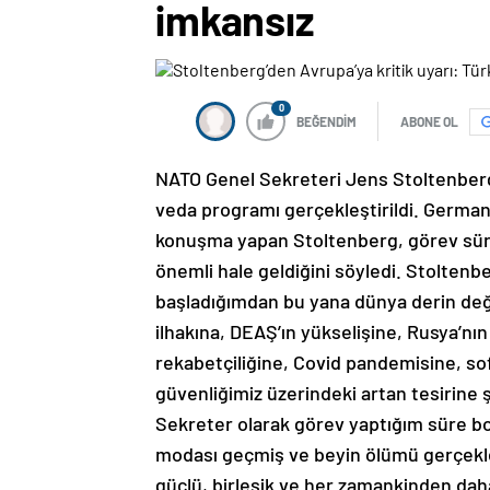
imkansız
0
BEĞENDİM
ABONE OL
NATO Genel Sekreteri Jens Stoltenberg’
veda programı gerçekleştirildi. Germa
konuşma yapan Stoltenberg, görev sür
önemli hale geldiğini söyledi. Stoltenb
başladığımdan bu yana dünya derin değiş
ilhakına, DEAŞ’ın yükselişine, Rusya’nın
rekabetçiliğine, Covid pandemisine, sofis
güvenliğimiz üzerindeki artan tesirine ş
Sekreter olarak görev yaptığım süre b
modası geçmiş ve beyin ölümü gerçekleş
güçlü, birleşik ve her zamankinden dah