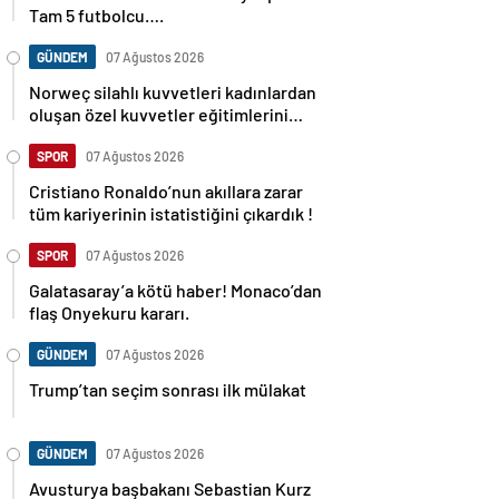
Tam 5 futbolcu….
GÜNDEM
07 Ağustos 2026
Norweç silahlı kuvvetleri kadınlardan
oluşan özel kuvvetler eğitimlerini
başlattı.
SPOR
07 Ağustos 2026
Cristiano Ronaldo’nun akıllara zarar
tüm kariyerinin istatistiğini çıkardık !
SPOR
07 Ağustos 2026
Galatasaray’a kötü haber! Monaco’dan
flaş Onyekuru kararı.
GÜNDEM
07 Ağustos 2026
Trump’tan seçim sonrası ilk mülakat
GÜNDEM
07 Ağustos 2026
Avusturya başbakanı Sebastian Kurz