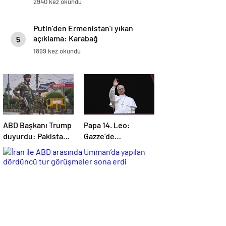
2940 kez okundu
Putin’den Ermenistan’ı yıkan
açıklama: Karabağ
5
Azerbaycan’ın ayrılmaz bir
1899 kez okundu
parçasıdır!
ABD Başkanı Trump
Papa 14. Leo:
duyurdu: Pakistan
Gazze’de
ve Hindistan
yaşananlardan
arasında ateşkes
dolayı derin bir
üzüntü duyuyorum