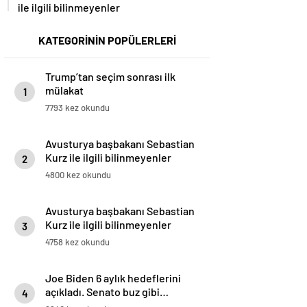
ile ilgili bilinmeyenler
KATEGORİNİN POPÜLERLERİ
Trump’tan seçim sonrası ilk
mülakat
1
7793 kez okundu
Avusturya başbakanı Sebastian
Kurz ile ilgili bilinmeyenler
2
4800 kez okundu
Avusturya başbakanı Sebastian
Kurz ile ilgili bilinmeyenler
3
4758 kez okundu
Joe Biden 6 aylık hedeflerini
açıkladı. Senato buz gibi…
4