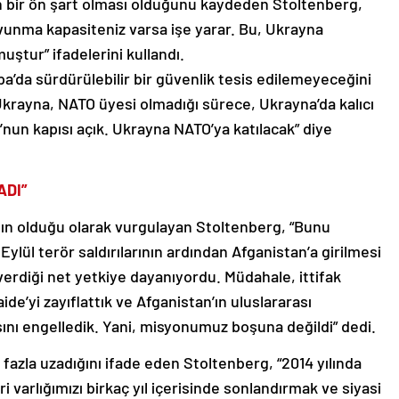
n bir ön şart olması olduğunu kaydeden Stoltenberg,
avunma kapasiteniz varsa işe yarar. Bu, Ukrayna
uştur” ifadelerini kullandı.
pa’da sürdürülebilir bir güvenlik tesis edilemeyeceğini
Ukrayna, NATO üyesi olmadığı sürece, Ukrayna’da kalıcı
nun kapısı açık. Ukrayna NATO’ya katılacak” diye
ADI”
nın olduğu olarak vurgulayan Stoltenberg, “Bunu
Eylül terör saldırılarının ardından Afganistan’a girilmesi
rdiği net yetkiye dayanıyordu. Müdahale, ittifak
ide’yi zayıflattık ve Afganistan’ın uluslararası
asını engelledik. Yani, misyonumuz boşuna değildi” dedi.
azla uzadığını ifade eden Stoltenberg, “2014 yılında
i varlığımızı birkaç yıl içerisinde sonlandırmak ve siyasi