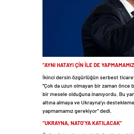
“AYNI HATAYI ÇİN İLE DE YAPMAMAMI
İkinci dersin özgürlüğün serbest tica
“Çok da uzun olmayan bir zaman önce b
bir mesele olduğuna inanıyordu. Bu yanlış
altına almaya ve Ukrayna’yı desteklemem
yapmamamız gerekiyor” dedi.
“UKRAYNA, NATO’YA KATILACAK”