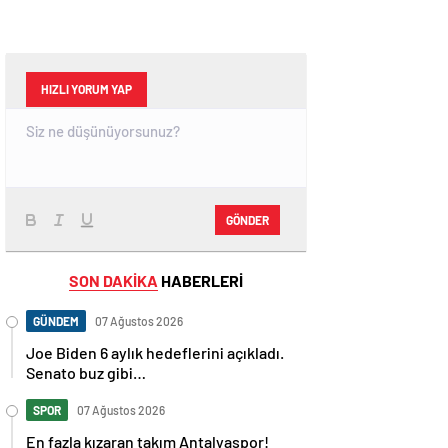
HIZLI YORUM YAP
GÖNDER
SON DAKİKA
HABERLERİ
GÜNDEM
07 Ağustos 2026
Joe Biden 6 aylık hedeflerini açıkladı.
Senato buz gibi…
SPOR
07 Ağustos 2026
En fazla kızaran takım Antalyaspor!