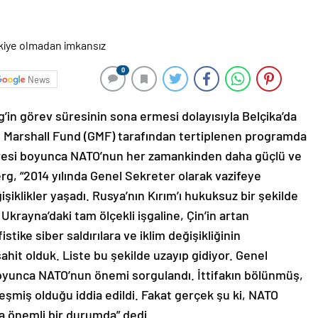
0
News
in görev süresinin sona ermesi dolayısıyla Belçika’da
n Marshall Fund (GMF) tarafından tertiplenen programda
esi boyunca NATO’nun her zamankinden daha güçlü ve
erg, “2014 yılında Genel Sekreter olarak vazifeye
iklikler yaşadı. Rusya’nın Kırım’ı hukuksuz bir şekilde
 Ukrayna’daki tam ölçekli işgaline, Çin’in artan
tike siber saldırılara ve iklim değişikliğinin
ahit olduk. Liste bu şekilde uzayıp gidiyor. Genel
oyunca NATO’nun önemi sorgulandı. İttifakın bölünmüş,
miş olduğu iddia edildi. Fakat gerçek şu ki, NATO
a önemli bir durumda” dedi.