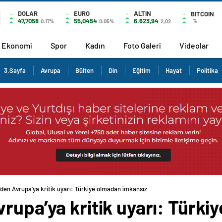
DOLAR
EURO
ALTIN
BITCOIN
47,7058
55,0454
6.623,94
%
0.17%
0.05%
2,02
Ekonomi
Spor
Kadın
Foto Galeri
Videolar
3.Sayfa
Avrupa
Bülten
Din
Eğitim
Hayat
Politika
den Avrupa’ya kritik uyarı: Türkiye olmadan imkansız
rupa’ya kritik uyarı: Türki