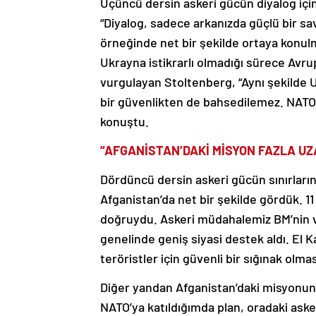
Üçüncü dersin askeri gücün diyalog içi
“Diyalog, sadece arkanızda güçlü bir s
örneğinde net bir şekilde ortaya konulm
Ukrayna istikrarlı olmadığı sürece Avru
vurgulayan Stoltenberg, “Aynı şekilde 
bir güvenlikten de bahsedilemez. NATO’
konuştu.
“AFGANİSTAN’DAKİ MİSYON FAZLA UZ
Dördüncü dersin askeri gücün sınırları
Afganistan’da net bir şekilde gördük. 11 
doğruydu. Askeri müdahalemiz BM’nin ve
genelinde geniş siyasi destek aldı. El Ka
teröristler için güvenli bir sığınak olm
Diğer yandan Afganistan’daki misyonun f
NATO’ya katıldığımda plan, oradaki asker