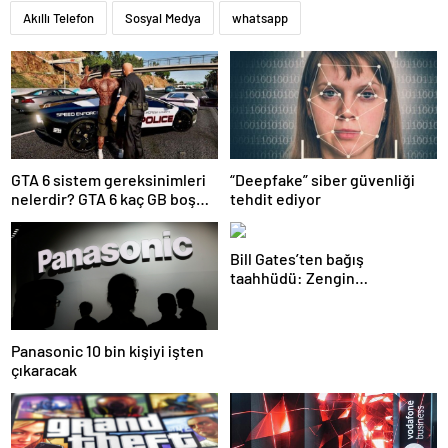
Akıllı Telefon
Sosyal Medya
whatsapp
GTA 6 sistem gereksinimleri
“Deepfake” siber güvenliği
nelerdir? GTA 6 kaç GB boş
tehdit ediyor
alan istiyor?
Bill Gates’ten bağış
taahhüdü: Zengin
ölmeyeceğim
Panasonic 10 bin kişiyi işten
çıkaracak