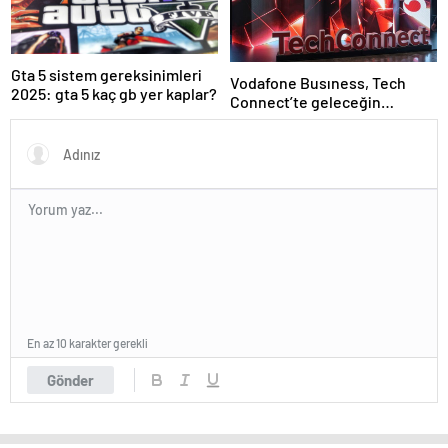
Gta 5 sistem gereksinimleri
Vodafone Busıness, Tech
2025: gta 5 kaç gb yer kaplar?
Connect’te geleceğin
teknoloji çözümlerini lanse
etti
En az 10 karakter gerekli
Gönder