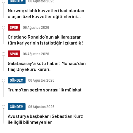
GÜNDEM
06 Ağustos 2026
Norweç silahlı kuvvetleri kadınlardan
oluşan özel kuvvetler eğitimlerini
başlattı.
SPOR
06 Ağustos 2026
Cristiano Ronaldo’nun akıllara zarar
tüm kariyerinin istatistiğini çıkardık !
SPOR
06 Ağustos 2026
Galatasaray’a kötü haber! Monaco’dan
flaş Onyekuru kararı.
GÜNDEM
06 Ağustos 2026
Trump’tan seçim sonrası ilk mülakat
GÜNDEM
06 Ağustos 2026
Avusturya başbakanı Sebastian Kurz
ile ilgili bilinmeyenler