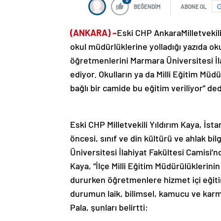
0
BEĞENDİM
ABONE OL
(ANKARA) –
Eski CHP AnkaraMilletvekili
okul müdürlüklerine yolladığı yazıda okul
öğretmenlerini Marmara Üniversitesi İl
ediyor. Okulların ya da Milli Eğitim Mü
bağlı bir camide bu eğitim veriliyor” ded
Eski CHP Milletvekili Yıldırım Kaya, İst
öncesi, sınıf ve din kültürü ve ahlak bi
Üniversitesi İlahiyat Fakültesi Camisi’nd
Kaya, “İlçe Milli Eğitim Müdürülüklerinin
dururken öğretmenlere hizmet içi eğiti
durumun laik, bilimsel, kamucu ve kar
Pala, şunları belirtti: