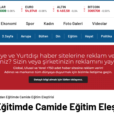
LAR
EURO
ALTIN
BITCOIN
,6009
54,9748
6.493,58
3065708
0.06%
-0.08%
-0,04
-0,50%
Ekonomi
Spor
Kadın
Foto Galeri
Videolar
3.Sayfa
Avrupa
Bülten
Din
Eğitim
Hayat
Politika
’dan Eğitimde Camide Eğitim Eleştirisi
Eğitimde Camide Eğitim Eleş