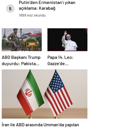
Putin’den Ermenistan’ı yıkan
açıklama: Karabağ
5
Azerbaycan’ın ayrılmaz bir
1899 kez okundu
parçasıdır!
ABD Başkanı Trump
Papa 14. Leo:
duyurdu: Pakistan
Gazze’de
ve Hindistan
yaşananlardan
arasında ateşkes
dolayı derin bir
üzüntü duyuyorum
İran ile ABD arasında Umman’da yapılan