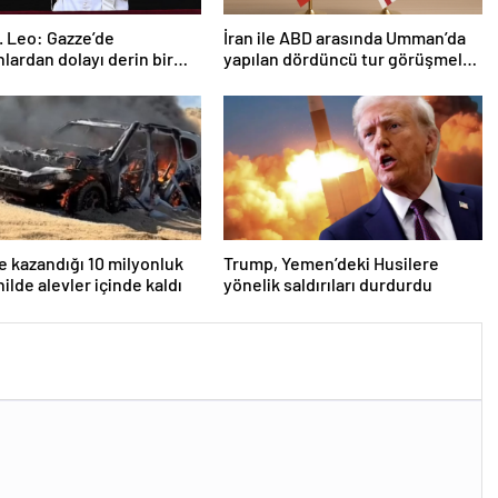
. Leo: Gazze’de
İran ile ABD arasında Umman’da
lardan dolayı derin bir
yapılan dördüncü tur görüşmeler
 duyuyorum
sona erdi
le kazandığı 10 milyonluk
Trump, Yemen’deki Husilere
ilde alevler içinde kaldı
yönelik saldırıları durdurdu