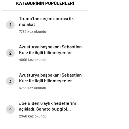
KATEGORİNİN POPÜLERLERİ
Trump’tan seçim sonrası ilk
mülakat
1
7792 kez okundu
Avusturya başbakanı Sebastian
Kurz ile ilgili bilinmeyenler
2
4800 kez okundu
Avusturya başbakanı Sebastian
Kurz ile ilgili bilinmeyenler
3
4758 kez okundu
Joe Biden 6 aylık hedeflerini
açıkladı. Senato buz gibi…
4
2940 kez okundu