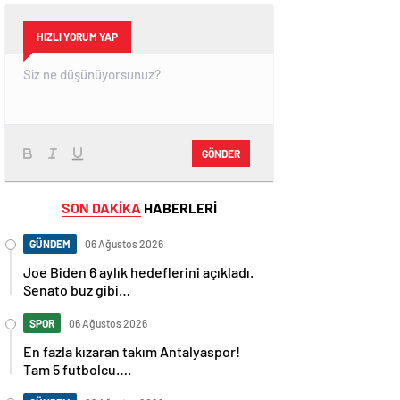
HIZLI YORUM YAP
GÖNDER
SON DAKİKA
HABERLERİ
GÜNDEM
06 Ağustos 2026
Joe Biden 6 aylık hedeflerini açıkladı.
Senato buz gibi…
SPOR
06 Ağustos 2026
En fazla kızaran takım Antalyaspor!
Tam 5 futbolcu….