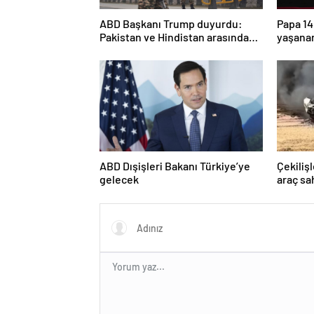
ABD Başkanı Trump duyurdu:
Papa 14
Pakistan ve Hindistan arasında
yaşanan
ateşkes
üzüntü
ABD Dışişleri Bakanı Türkiye’ye
Çekiliş
gelecek
araç sah