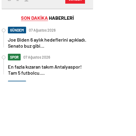
SON DAKİKA
HABERLERİ
GÜNDEM
07 Ağustos 2026
Joe Biden 6 aylık hedeflerini açıkladı.
Senato buz gibi…
SPOR
07 Ağustos 2026
En fazla kızaran takım Antalyaspor!
Tam 5 futbolcu….
GÜNDEM
07 Ağustos 2026
Norweç silahlı kuvvetleri kadınlardan
oluşan özel kuvvetler eğitimlerini
başlattı.
SPOR
07 Ağustos 2026
Cristiano Ronaldo’nun akıllara zarar
tüm kariyerinin istatistiğini çıkardık !