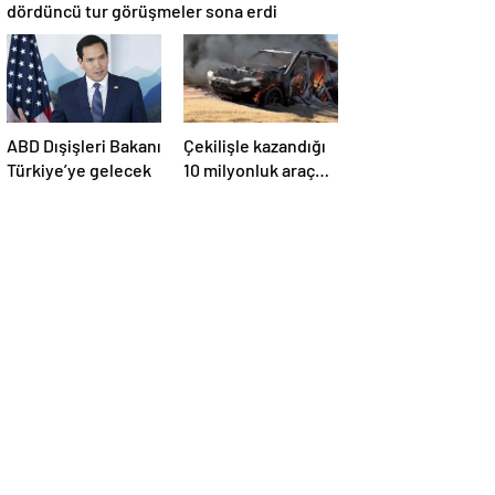
dördüncü tur görüşmeler sona erdi
ABD Dışişleri Bakanı
Çekilişle kazandığı
Türkiye’ye gelecek
10 milyonluk araç
sahilde alevler
içinde kaldı