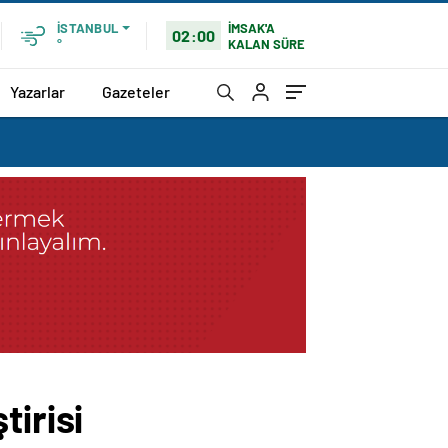
İMSAK'A
İSTANBUL
02:00
KALAN SÜRE
°
Yazarlar
Gazeteler
tirisi