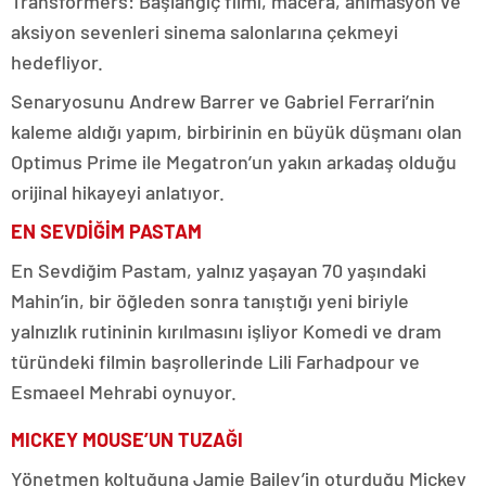
Transformers: Başlangıç filmi, macera, animasyon ve
aksiyon sevenleri sinema salonlarına çekmeyi
hedefliyor.
Senaryosunu Andrew Barrer ve Gabriel Ferrari’nin
kaleme aldığı yapım, birbirinin en büyük düşmanı olan
Optimus Prime ile Megatron’un yakın arkadaş olduğu
orijinal hikayeyi anlatıyor.
EN SEVDİĞİM PASTAM
En Sevdiğim Pastam, yalnız yaşayan 70 yaşındaki
Mahin’in, bir öğleden sonra tanıştığı yeni biriyle
yalnızlık rutininin kırılmasını işliyor Komedi ve dram
türündeki filmin başrollerinde Lili Farhadpour ve
Esmaeel Mehrabi oynuyor.
MICKEY MOUSE’UN TUZAĞI
Yönetmen koltuğuna Jamie Bailey’in oturduğu Mickey