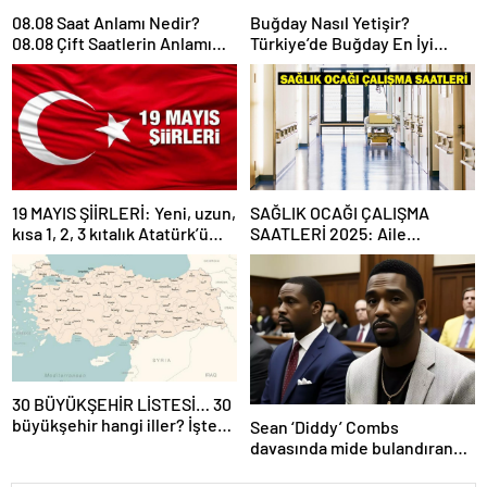
08.08 Saat Anlamı Nedir?
Buğday Nasıl Yetişir?
08.08 Çift Saatlerin Anlamı
Türkiye’de Buğday En İyi
Nasıl Yorumlanır?
Nerede Yetişir?
19 MAYIS ŞİİRLERİ: Yeni, uzun,
SAĞLIK OCAĞI ÇALIŞMA
kısa 1, 2, 3 kıtalık Atatürk’ü
SAATLERİ 2025: Aile
Anma Gençlik ve Spor
Hekimliği kaçta açılıyor, kaça
Bayramı şiirleri…
kadar açık? Sağlık ocağı hafta
sonu açık mı?
30 BÜYÜKŞEHİR LİSTESİ… 30
büyükşehir hangi iller? İşte
Sean ‘Diddy’ Combs
isim isim büyükşehir
davasında mide bulandıran
belediyeleri
bir skandal detay daha