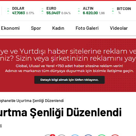
DOLAR
EURO
ALTIN
BITCOIN
47,7083
55,0407
6.620,00
%
0.17%
0.04%
1,96
Ekonomi
Spor
Kadın
Foto Galeri
Videolar
hane’de Uçurtma Şenliği Düzenlendi
rtma Şenliği Düzenlendi