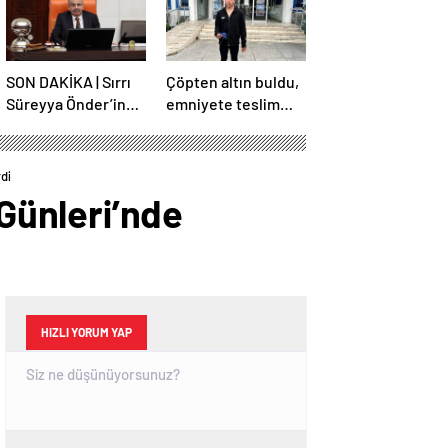
SON DAKİKA | Sırrı
Çöpten altın buldu,
Süreyya Önder’in
emniyete teslim
ameliyatı sona erdi!
etti
Yoğun bakım
servisinde gözlem
di
altına alındı
Günleri’nde
HIZLI YORUM YAP