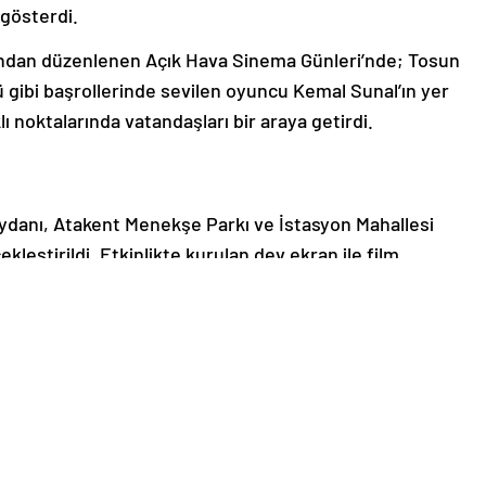
gösterdi.
fından düzenlenen Açık Hava Sinema Günleri’nde; Tosun
 gibi başrollerinde sevilen oyuncu Kemal Sunal’ın yer
klı noktalarında vatandaşları bir araya getirdi.
ydanı, Atakent Menekşe Parkı ve İstasyon Mahallesi
ekleştirildi. Etkinlikte kurulan dev ekran ile film
şitli ikramlarda bulunuldu. 7’den 70’e çok sayıda
 film gösteriminde nostaljik anlar yaşandı. – İSTANBUL
le ilgili olarak yasal bildirimlerinizi bize iletişim sayfası
de bildirimlerinize geri dönüş sağlanılacaktır.”
Sanat
Son Dakika
Yerel