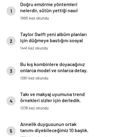
Doğru emzirme yöntemleri
nelerdir, sütün yettiği nasıl
1
anlaşılır?
1995 kez okundu
Taylor Swift yeni albüm planları
için düğmeye bastığını sosyal
2
medyadan duyurdu!
1441 kez okundu
Bu kış kombinlere doyacağınız
onlarca model ve onlarca detay.
3
1381 kez okundu
Takı ve makyaj uyumuna trend
örnekleri sizler için derledik.
4
1378 kez okundu
Annelik duygusunun ortak
tanımı diyebileceğimiz 10 başlık.
5