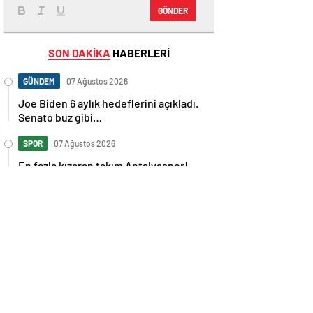
GÖNDER
SON DAKİKA
HABERLERİ
GÜNDEM
07 Ağustos 2026
Joe Biden 6 aylık hedeflerini açıkladı.
Senato buz gibi…
SPOR
07 Ağustos 2026
En fazla kızaran takım Antalyaspor!
Tam 5 futbolcu….
GÜNDEM
07 Ağustos 2026
Norweç silahlı kuvvetleri kadınlardan
oluşan özel kuvvetler eğitimlerini
başlattı.
SPOR
07 Ağustos 2026
Cristiano Ronaldo’nun akıllara zarar
tüm kariyerinin istatistiğini çıkardık !