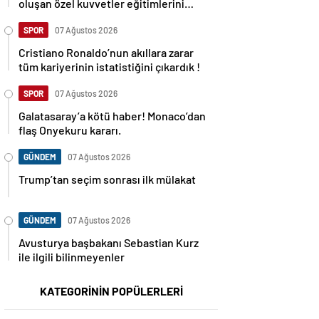
oluşan özel kuvvetler eğitimlerini
başlattı.
SPOR
07 Ağustos 2026
Cristiano Ronaldo’nun akıllara zarar
tüm kariyerinin istatistiğini çıkardık !
SPOR
07 Ağustos 2026
Galatasaray’a kötü haber! Monaco’dan
flaş Onyekuru kararı.
GÜNDEM
07 Ağustos 2026
Trump’tan seçim sonrası ilk mülakat
GÜNDEM
07 Ağustos 2026
Avusturya başbakanı Sebastian Kurz
ile ilgili bilinmeyenler
KATEGORİNİN POPÜLERLERİ