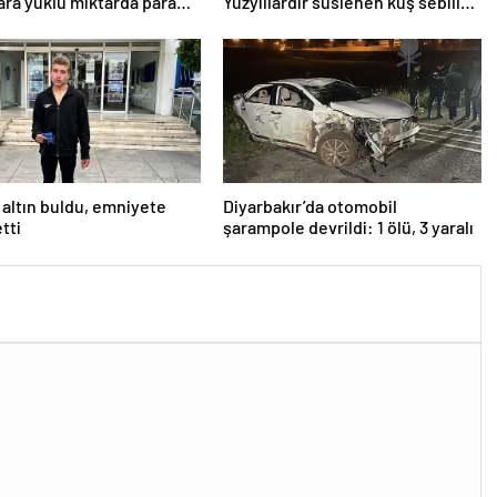
ara yüklü miktarda para
Yüzyıllardır süslenen kuş sebilleri
ış
ve çanakları
altın buldu, emniyete
Diyarbakır’da otomobil
tti
şarampole devrildi: 1 ölü, 3 yaralı