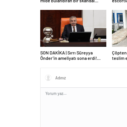
mide bulandıran bir skandal
escortl
detay daha
dağıtm
SON DAKİKA | Sırrı Süreyya
Çöpten 
Önder’in ameliyatı sona erdi!
teslim e
Yoğun bakım servisinde gözlem
altına alındı