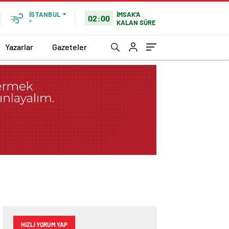
İMSAK'A
İSTANBUL
02:00
KALAN SÜRE
°
Yazarlar
Gazeteler
HIZLI YORUM YAP