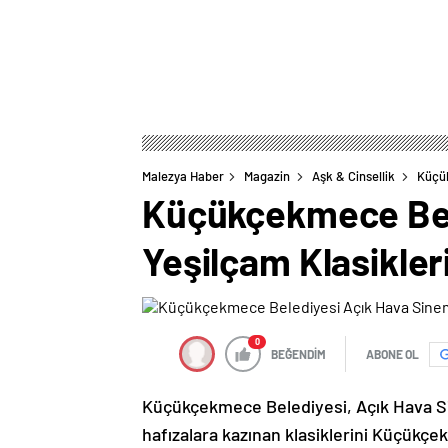
Malezya Haber
Magazin
Aşk & Cinsellik
Küçük
Küçükçekmece Bel
Yeşilçam Klasikler
0
BEĞENDİM
ABONE OL
Küçükçekmece Belediyesi, Açık Hava Si
hafızalara kazınan klasiklerini Küçükçe