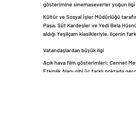
gösterimine sinemaseverler yoğun ilgi 
Kültür ve Sosyal İşler Müdürlüğü tara
Paşa, Süt Kardeşler ve Yedi Bela Hüsnü
aldığı Yeşilçam klasikleriyle, ilçenin far
Vatandaşlardan büyük ilgi
Açık hava film gösterimleri; Cennet Me
Etkinlik Alanı gibi üç farklı noktada gerç
gösterimi yapılırken, vatandaşlara da çe
vatandaşın büyük ilgisiyle gerçekleşen
Haber Kaynak : SONDAKIKA.COM
“Yayınlanan tüm haber ve diğer içerikler i
üzerinden iletiniz. En kısa süre içerisin
Güncel
Küçükçekmece Belediyesi
Kültür 