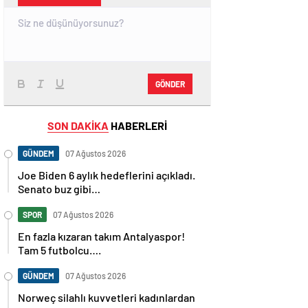
GÖNDER
SON DAKİKA
HABERLERİ
GÜNDEM
07 Ağustos 2026
Joe Biden 6 aylık hedeflerini açıkladı.
Senato buz gibi…
SPOR
07 Ağustos 2026
En fazla kızaran takım Antalyaspor!
Tam 5 futbolcu….
GÜNDEM
07 Ağustos 2026
Norweç silahlı kuvvetleri kadınlardan