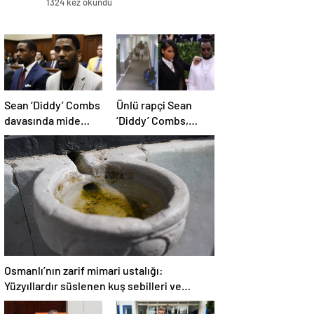
1324 kez okundu
Sean ‘Diddy’ Combs
Ünlü rapçi Sean
davasında mide
‘Diddy’ Combs,
bulandıran bir
escortlara yüklü
skandal detay daha
miktarda para
dağıtmış
Osmanlı’nın zarif mimari ustalığı:
Yüzyıllardır süslenen kuş sebilleri ve
çanakları