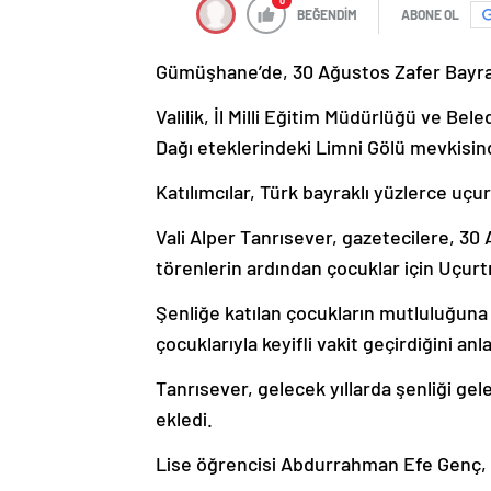
0
BEĞENDİM
ABONE OL
Gümüşhane’de, 30 Ağustos Zafer Bayram
Valilik, İl Milli Eğitim Müdürlüğü ve Be
Dağı eteklerindeki Limni Gölü mevkisind
Katılımcılar, Türk bayraklı yüzlerce uç
Vali Alper Tanrısever, gazetecilere, 30
törenlerin ardından çocuklar için Uçurt
Şenliğe katılan çocukların mutluluğuna ş
çocuklarıyla keyifli vakit geçirdiğini anla
Tanrısever, gelecek yıllarda şenliği gel
ekledi.
Lise öğrencisi Abdurrahman Efe Genç, şe