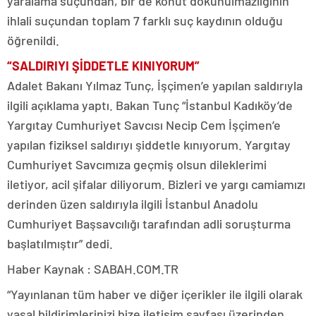
yaralama suçundan, bir de konut dokunulmazlığının
ihlali suçundan toplam 7 farklı suç kaydının olduğu
öğrenildi.
“SALDIRIYI ŞİDDETLE KINIYORUM”
Adalet Bakanı Yılmaz Tunç, İşçimen’e yapılan saldırıyla
ilgili açıklama yaptı. Bakan Tunç “İstanbul Kadıköy’de
Yargıtay Cumhuriyet Savcısı Necip Cem İşçimen’e
yapılan fiziksel saldırıyı şiddetle kınıyorum. Yargıtay
Cumhuriyet Savcımıza geçmiş olsun dileklerimi
iletiyor, acil şifalar diliyorum. Bizleri ve yargı camiamızı
derinden üzen saldırıyla ilgili İstanbul Anadolu
Cumhuriyet Başsavcılığı tarafından adli soruşturma
başlatılmıştır” dedi.
Haber Kaynak : SABAH.COM.TR
“Yayınlanan tüm haber ve diğer içerikler ile ilgili olarak
yasal bildirimlerinizi bize iletişim sayfası üzerinden