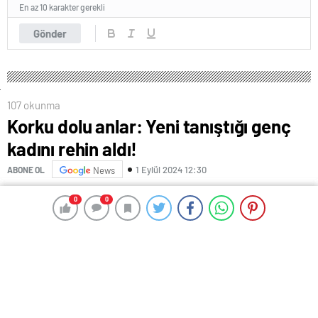
En az 10 karakter gerekli
Gönder
107 okunma
Korku dolu anlar: Yeni tanıştığı genç
kadını rehin aldı!
1 Eylül 2024 12:30
ABONE OL
News
0
0
0
0