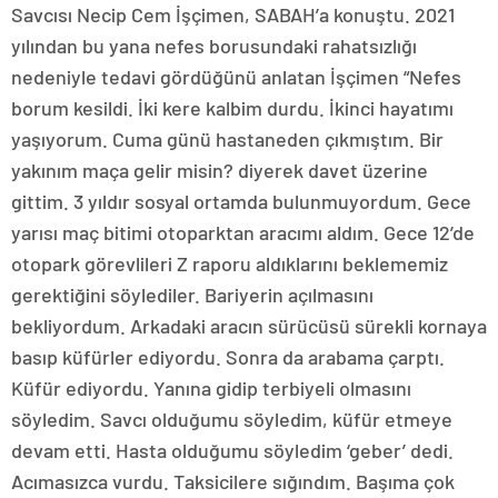
Savcısı Necip Cem İşçimen, SABAH’a konuştu. 2021
yılından bu yana nefes borusundaki rahatsızlığı
nedeniyle tedavi gördüğünü anlatan İşçimen “Nefes
borum kesildi. İki kere kalbim durdu. İkinci hayatımı
yaşıyorum. Cuma günü hastaneden çıkmıştım. Bir
yakınım maça gelir misin? diyerek davet üzerine
gittim. 3 yıldır sosyal ortamda bulunmuyordum. Gece
yarısı maç bitimi otoparktan aracımı aldım. Gece 12’de
otopark görevlileri Z raporu aldıklarını beklememiz
gerektiğini söylediler. Bariyerin açılmasını
bekliyordum. Arkadaki aracın sürücüsü sürekli kornaya
basıp küfürler ediyordu. Sonra da arabama çarptı.
Küfür ediyordu. Yanına gidip terbiyeli olmasını
söyledim. Savcı olduğumu söyledim, küfür etmeye
devam etti. Hasta olduğumu söyledim ‘geber’ dedi.
Acımasızca vurdu. Taksicilere sığındım. Başıma çok