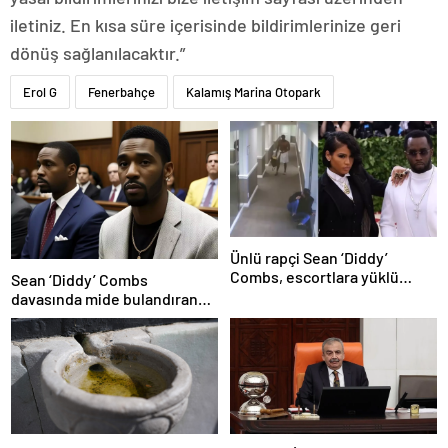
iletiniz. En kısa süre içerisinde bildirimlerinize geri
dönüş sağlanılacaktır.”
Erol G
Fenerbahçe
Kalamış Marina Otopark
Ünlü rapçi Sean ‘Diddy’
Combs, escortlara yüklü
Sean ‘Diddy’ Combs
miktarda para dağıtmış
davasında mide bulandıran
bir skandal detay daha