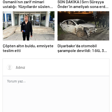
Osmanlı’nın zarif mimari
SON DAKİKA | Sırrı Süreyya
ustalığı: Yüzyıllardır süslenen
Önder’in ameliyatı sona erdi!
kuş sebilleri ve çanakları
Yoğun bakım servisinde
gözlem altına alındı
Çöpten altın buldu, emniyete
Diyarbakır’da otomobil
teslim etti
şarampole devrildi: 1 ölü, 3
yaralı