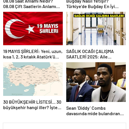
08.08 Saat Anlamı Nedir?
Buğday Nasıl Yetişir?
08.08 Çift Saatlerin Anlamı
Türkiye’de Buğday En İyi
Nasıl Yorumlanır?
Nerede Yetişir?
19 MAYIS ŞİİRLERİ: Yeni, uzun,
SAĞLIK OCAĞI ÇALIŞMA
kısa 1, 2, 3 kıtalık Atatürk’ü
SAATLERİ 2025: Aile
Anma Gençlik ve Spor
Hekimliği kaçta açılıyor, kaça
Bayramı şiirleri…
kadar açık? Sağlık ocağı hafta
sonu açık mı?
30 BÜYÜKŞEHİR LİSTESİ… 30
büyükşehir hangi iller? İşte
Sean ‘Diddy’ Combs
isim isim büyükşehir
davasında mide bulandıran
belediyeleri
bir skandal detay daha