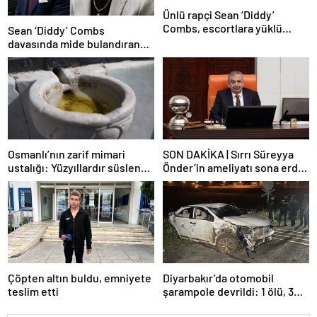
Ünlü rapçi Sean ‘Diddy’
Combs, escortlara yüklü
Sean ‘Diddy’ Combs
miktarda para dağıtmış
davasında mide bulandıran
bir skandal detay daha
Osmanlı’nın zarif mimari
SON DAKİKA | Sırrı Süreyya
ustalığı: Yüzyıllardır süslenen
Önder’in ameliyatı sona erdi!
kuş sebilleri ve çanakları
Yoğun bakım servisinde
gözlem altına alındı
Çöpten altın buldu, emniyete
Diyarbakır’da otomobil
teslim etti
şarampole devrildi: 1 ölü, 3
yaralı