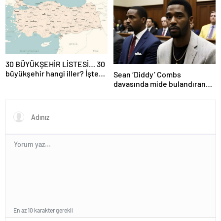
Bayramı şiirleri…
kadar açık? Sağlık ocağı hafta
sonu açık mı?
30 BÜYÜKŞEHİR LİSTESİ… 30
büyükşehir hangi iller? İşte
Sean ‘Diddy’ Combs
isim isim büyükşehir
davasında mide bulandıran
belediyeleri
bir skandal detay daha
En az 10 karakter gerekli