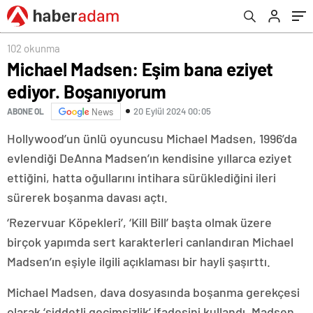
102 okunma
Michael Madsen: Eşim bana eziyet
ediyor. Boşanıyorum
20 Eylül 2024 00:05
ABONE OL
News
Hollywood’un ünlü oyuncusu Michael Madsen, 1996’da
evlendiği DeAnna Madsen’ın kendisine yıllarca eziyet
ettiğini, hatta oğullarını intihara sürüklediğini ileri
sürerek boşanma davası açtı.
‘Rezervuar Köpekleri’, ‘Kill Bill’ başta olmak üzere
birçok yapımda sert karakterleri canlandıran Michael
Madsen’ın eşiyle ilgili açıklaması bir hayli şaşırttı.
Michael Madsen, dava dosyasında boşanma gerekçesi
olarak ‘şiddetli geçimsizlik’ ifadesini kullandı. Madsen,