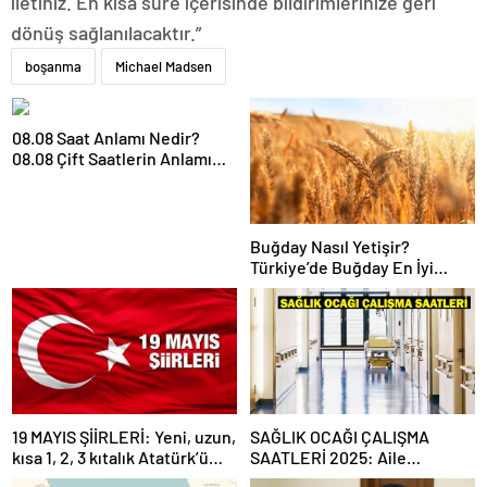
iletiniz. En kısa süre içerisinde bildirimlerinize geri
dönüş sağlanılacaktır.”
boşanma
Michael Madsen
08.08 Saat Anlamı Nedir?
08.08 Çift Saatlerin Anlamı
Nasıl Yorumlanır?
Buğday Nasıl Yetişir?
Türkiye’de Buğday En İyi
Nerede Yetişir?
19 MAYIS ŞİİRLERİ: Yeni, uzun,
SAĞLIK OCAĞI ÇALIŞMA
kısa 1, 2, 3 kıtalık Atatürk’ü
SAATLERİ 2025: Aile
Anma Gençlik ve Spor
Hekimliği kaçta açılıyor, kaça