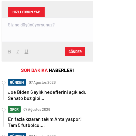
HIZLI YORUM YAP
GÖNDER
SON DAKİKA
HABERLERİ
GÜNDEM
07 Ağustos 2026
Joe Biden 6 aylık hedeflerini açıkladı.
Senato buz gibi…
SPOR
07 Ağustos 2026
En fazla kızaran takım Antalyaspor!
Tam 5 futbolcu….