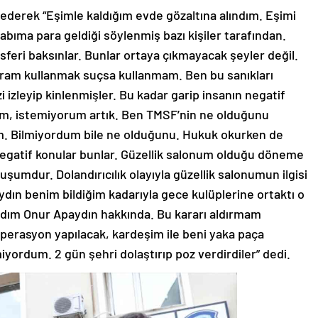
erek “Eşimle kaldığım evde gözaltına alındım. Eşimi
bıma para geldiği söylenmiş bazı kişiler tarafından.
sferi baksınlar. Bunlar ortaya çıkmayacak şeyler değil.
gram kullanmak suçsa kullanmam. Ben bu sanıkları
izleyip kinlenmişler. Bu kadar garip insanın negatif
m, istemiyorum artık. Ben TMSF’nin ne olduğunu
. Bilmiyordum bile ne olduğunu. Hukuk okurken de
negatif konular bunlar. Güzellik salonum olduğu döneme
şumdur. Dolandırıcılık olayıyla güzellik salonumun ilgisi
ydın benim bildiğim kadarıyla gece kulüplerine ortaktı o
rdım Onur Apaydın hakkında. Bu kararı aldırmam
erasyon yapılacak, kardeşim ile beni yaka paça
iyordum. 2 gün şehri dolaştırıp poz verdirdiler” dedi.