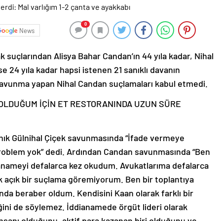
0
News
k suçlarından Alisya Bahar Candan’ın 44 yıla kadar, Nihal
se 24 yıla kadar hapsi istenen 21 sanıklı davanın
savunma yapan Nihal Candan suçlamaları kabul etmedi.
 OLDUĞUM İÇİN ET RESTORANINDA UZUN SÜRE
anık Gülnihal Çiçek savunmasında “İfade vermeye
roblem yok” dedi. Ardından Candan savunmasında “Ben
anameyi defalarca kez okudum. Avukatlarıma defalarca
 açık bir suçlama göremiyorum. Ben bir toplantıya
lında beraber oldum. Kendisini Kaan olarak farklı bir
ğini de söylemez. İddianamede örgüt lideri olarak
nsanı olduğunu, aktif para kazanan biri olduğunu ve