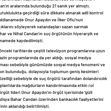
an’ın aralarında bulunduğu 21 sanık yer almıştı.
tuklulukta geçirdiği süre dikkate alınarak adli kontrol
ı. İddianamede Onur Apaydın ve İlker Oflu’nun
tıklarını söyleyerek vatandaşları sazan sarmalı
Bahar ve Nihal Candan’ın suç örgütünün hiyerarşik ve
dianamede kaydedilmişti.
nceki tarihlerde çeşitli televizyon programlarına uzun
azin programlarında da yer aldığı, sosyal medya
aşması sebebiyle günümüzde sosyal medya fenomeni ve
tının bulunduğu, dolayısıyla toplumun geniş kesimleri
zelliği sebebiyle de suç örgütü tarafından dolandırıcılık
plantılarda mağdurların kandırılmasında etkin rol
güt lideri Onur Apaydın’ın örgüt içerisinde ‘gizli
sya Bahar Candan üzerinden bankacılık faaliyetlerini
nin aklandığı belirtilmişti.