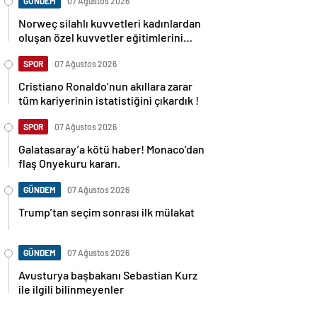
GÜNDEM
07 Ağustos 2026
Norweç silahlı kuvvetleri kadınlardan
oluşan özel kuvvetler eğitimlerini
başlattı.
SPOR
07 Ağustos 2026
Cristiano Ronaldo’nun akıllara zarar
tüm kariyerinin istatistiğini çıkardık !
SPOR
07 Ağustos 2026
Galatasaray’a kötü haber! Monaco’dan
flaş Onyekuru kararı.
GÜNDEM
07 Ağustos 2026
Trump’tan seçim sonrası ilk mülakat
GÜNDEM
07 Ağustos 2026
Avusturya başbakanı Sebastian Kurz
ile ilgili bilinmeyenler