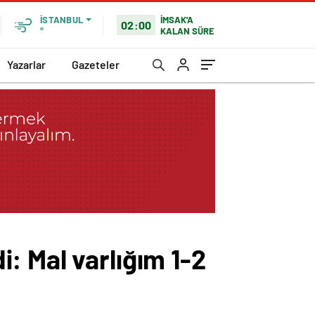
İMSAK'A
İSTANBUL
02:00
KALAN SÜRE
°
Yazarlar
Gazeteler
: Mal varlığım 1-2