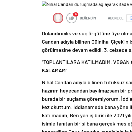
0
BEĞENDİM
ABONE OL
Dolandırıcılık ve suç örgütüne üye olma
Candan adıyla bilinen Gülnihal Çiçek’in i
görülmesine devam edildi. 3. celsede 
“TOPLANTILARA KATILMADIM, VEGAN
KALAMAM”
Nihal Candan adıyla bilinen tutuksuz s
hazırım heyecandan bayılmazsam bir p
burada bir suçlama göremiyorum. İddi
kez okuttum. İddianamede bana yönelik
katılmadım. Ben yanlış birisi ile 2021 yı
isimle tanıtan birisi bana gerçek mesle
bahsedilen Onur Apaydın kendisinin iş i