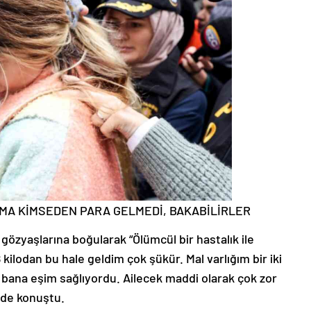
IMA KİMSEDEN PARA GELMEDİ, BAKABİLİRLER
zyaşlarına boğularak “Ölümcül bir hastalık ile
odan bu hale geldim çok şükür. Mal varlığım bir iki
 da bana eşim sağlıyordu. Ailecek maddi olarak çok zor
nde konuştu.