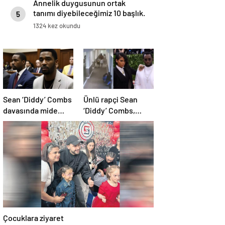
Annelik duygusunun ortak
tanımı diyebileceğimiz 10 başlık.
5
1324 kez okundu
Sean ‘Diddy’ Combs
Ünlü rapçi Sean
davasında mide
‘Diddy’ Combs,
bulandıran bir
escortlara yüklü
skandal detay daha
miktarda para
dağıtmış
Çocuklara ziyaret