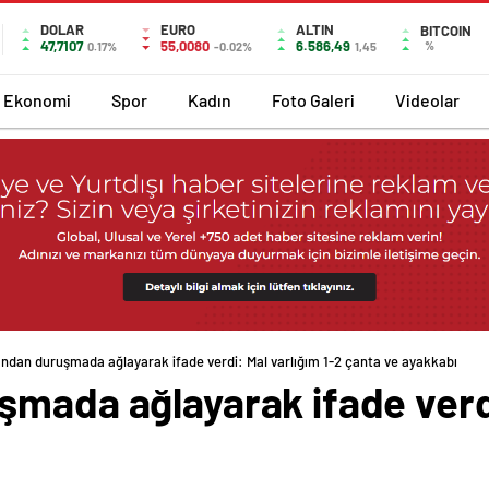
DOLAR
EURO
ALTIN
BITCOIN
47,7107
55,0080
6.586,49
%
0.17%
-0.02%
1,45
Ekonomi
Spor
Kadın
Foto Galeri
Videolar
andan duruşmada ağlayarak ifade verdi: Mal varlığım 1-2 çanta ve ayakkabı
mada ağlayarak ifade verdi