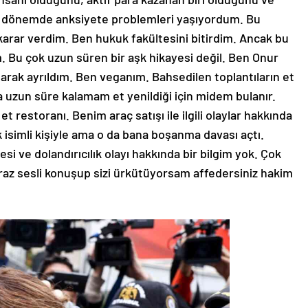
o dönemde anksiyete problemleri yaşıyordum. Bu
ir karar verdim. Ben hukuk fakültesini bitirdim. Ancak bu
 Bu çok uzun süren bir aşk hikayesi değil. Ben Onur
arak ayrıldım. Ben veganım. Bahsedilen toplantıların et
a uzun süre kalamam et yenildiği için midem bulanır.
 et restoranı. Benim araç satışı ile ilgili olaylar hakkında
k isimli kişiyle ama o da bana boşanma davası açtı.
i ve dolandırıcılık olayı hakkında bir bilgim yok. Çok
iraz sesli konuşup sizi ürkütüyorsam affedersiniz hakim