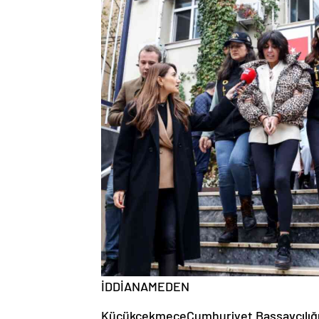
İDDİANAMEDEN
KüçükçekmeceCumhuriyet Başsavcılığı 