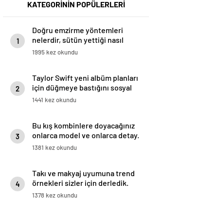
KATEGORİNİN POPÜLERLERİ
Doğru emzirme yöntemleri
nelerdir, sütün yettiği nasıl
1
anlaşılır?
1995 kez okundu
Taylor Swift yeni albüm planları
için düğmeye bastığını sosyal
2
medyadan duyurdu!
1441 kez okundu
Bu kış kombinlere doyacağınız
onlarca model ve onlarca detay.
3
1381 kez okundu
Takı ve makyaj uyumuna trend
örnekleri sizler için derledik.
4
1378 kez okundu