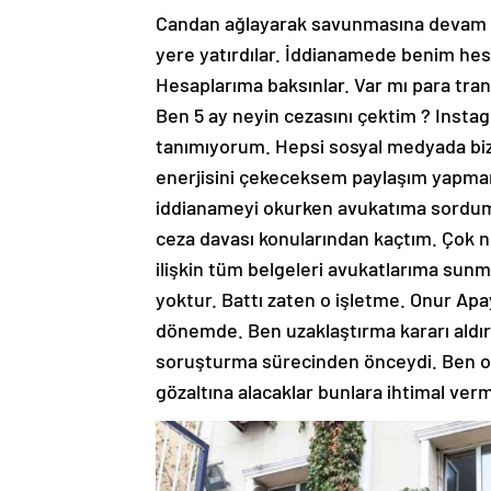
Candan ağlayarak savunmasına devam ed
yere yatırdılar. İddianamede benim hesa
Hesaplarıma baksınlar. Var mı para tran
Ben 5 ay neyin cezasını çektim ? Insta
tanımıyorum. Hepsi sosyal medyada bizi 
enerjisini çekeceksem paylaşım yapma
iddianameyi okurken avukatıma sordum
ceza davası konularından kaçtım. Çok 
ilişkin tüm belgeleri avukatlarıma sunmu
yoktur. Battı zaten o işletme. Onur Apa
dönemde. Ben uzaklaştırma kararı aldı
soruşturma sürecinden önceydi. Ben op
gözaltına alacaklar bunlara ihtimal verm