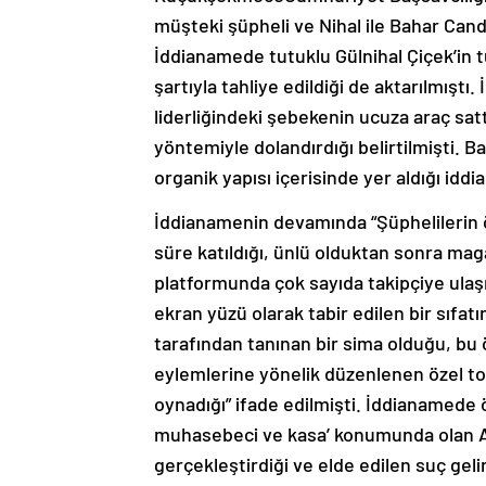
müşteki şüpheli ve Nihal ile Bahar Cand
İddianamede tutuklu Gülnihal Çiçek’in tu
şartıyla tahliye edildiği de aktarılmışt
liderliğindeki şebekenin ucuza araç sat
yöntemiyle dolandırdığı belirtilmişti. 
organik yapısı içerisinde yer aldığı id
İddianamenin devamında “Şüphelilerin ö
süre katıldığı, ünlü olduktan sonra mag
platformunda çok sayıda takipçiye ul
ekran yüzü olarak tabir edilen bir sıfa
tarafından tanınan bir sima olduğu, bu ö
eylemlerine yönelik düzenlenen özel to
oynadığı” ifade edilmişti. İddianamede ör
muhasebeci ve kasa’ konumunda olan Ali
gerçekleştirdiği ve elde edilen suç geliri