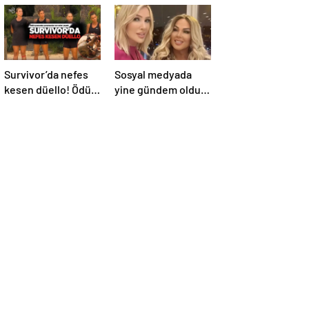
Survivor’da nefes
Sosyal medyada
kesen düello! Ödül
yine gündem oldu!
oyununda
Seda SayanSafiye
yarışmacılar zor
Soyman’ın doğum
anlar yaşadı
gününü kutladı,
ama yine o filtreyle!