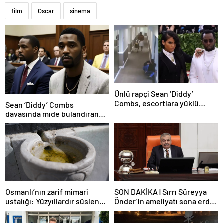
film
Oscar
sinema
Ünlü rapçi Sean ‘Diddy’
Combs, escortlara yüklü
Sean ‘Diddy’ Combs
miktarda para dağıtmış
davasında mide bulandıran
bir skandal detay daha
Osmanlı’nın zarif mimari
SON DAKİKA | Sırrı Süreyya
ustalığı: Yüzyıllardır süslenen
Önder’in ameliyatı sona erdi!
kuş sebilleri ve çanakları
Yoğun bakım servisinde
gözlem altına alındı