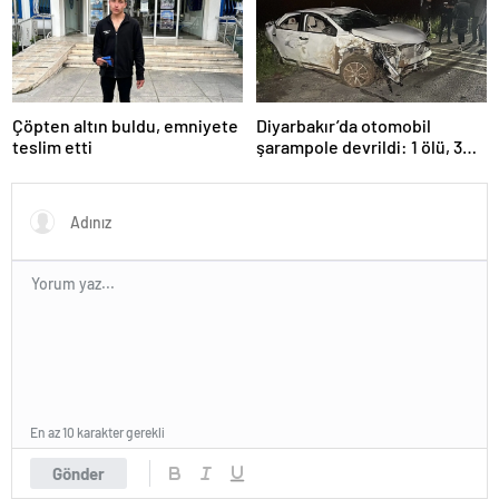
Çöpten altın buldu, emniyete
Diyarbakır’da otomobil
teslim etti
şarampole devrildi: 1 ölü, 3
yaralı
En az 10 karakter gerekli
Gönder