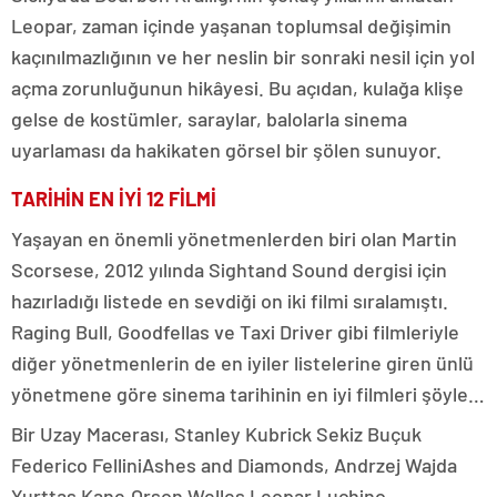
Leopar, zaman içinde yaşanan toplumsal değişimin
kaçınılmazlığının ve her neslin bir sonraki nesil için yol
açma zorunluğunun hikâyesi. Bu açıdan, kulağa klişe
gelse de kostümler, saraylar, balolarla sinema
uyarlaması da hakikaten görsel bir şölen sunuyor.
TARİHİN EN İYİ 12 FİLMİ
Yaşayan en önemli yönetmenlerden biri olan Martin
Scorsese, 2012 yılında Sightand Sound dergisi için
hazırladığı listede en sevdiği on iki filmi sıralamıştı.
Raging Bull, Goodfellas ve Taxi Driver gibi filmleriyle
diğer yönetmenlerin de en iyiler listelerine giren ünlü
yönetmene göre sinema tarihinin en iyi filmleri şöyle…
Bir Uzay Macerası, Stanley Kubrick Sekiz Buçuk
Federico FelliniAshes and Diamonds, Andrzej Wajda
Yurttaş Kane,Orson Welles Leopar Luchino