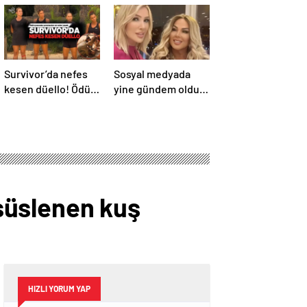
Survivor’da nefes
Sosyal medyada
kesen düello! Ödül
yine gündem oldu!
oyununda
Seda SayanSafiye
yarışmacılar zor
Soyman’ın doğum
anlar yaşadı
gününü kutladı,
ama yine o filtreyle!
 süslenen kuş
HIZLI YORUM YAP