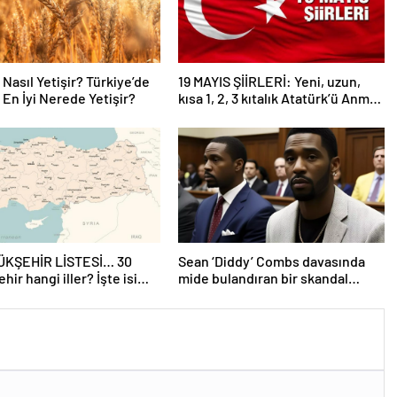
Nasıl Yetişir? Türkiye’de
19 MAYIS ŞİİRLERİ: Yeni, uzun,
En İyi Nerede Yetişir?
kısa 1, 2, 3 kıtalık Atatürk’ü Anma
Gençlik ve Spor Bayramı şiirleri…
ÜKŞEHİR LİSTESİ… 30
Sean ‘Diddy’ Combs davasında
hir hangi iller? İşte isim
mide bulandıran bir skandal
yükşehir belediyeleri
detay daha