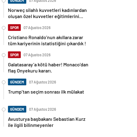
GÜNDEM
07 Ağustos 2026
Norweç silahlı kuvvetleri kadınlardan
oluşan özel kuvvetler eğitimlerini
başlattı.
SPOR
07 Ağustos 2026
Cristiano Ronaldo’nun akıllara zarar
tüm kariyerinin istatistiğini çıkardık !
SPOR
07 Ağustos 2026
Galatasaray’a kötü haber! Monaco’dan
flaş Onyekuru kararı.
GÜNDEM
07 Ağustos 2026
Trump’tan seçim sonrası ilk mülakat
GÜNDEM
07 Ağustos 2026
Avusturya başbakanı Sebastian Kurz
ile ilgili bilinmeyenler