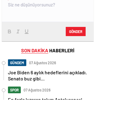
GÖNDER
SON DAKİKA
HABERLERİ
GÜNDEM
07 Ağustos 2026
Joe Biden 6 aylık hedeflerini açıkladı.
Senato buz gibi…
SPOR
07 Ağustos 2026
En fazla kızaran takım Antalyaspor!
Tam 5 futbolcu….
GÜNDEM
07 Ağustos 2026
Norweç silahlı kuvvetleri kadınlardan
oluşan özel kuvvetler eğitimlerini