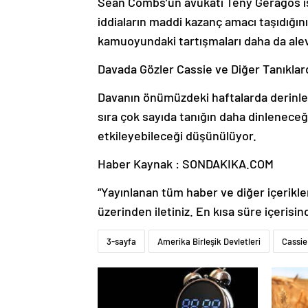
Sean Combs’un avukatı Teny Geragos ise t
iddiaların maddi kazanç amacı taşıdığı
kamuoyundaki tartışmaları daha da alev
Davada Gözler Cassie ve Diğer Tanıklar
Davanın önümüzdeki haftalarda derinleş
sıra çok sayıda tanığın daha dinleneceği
etkileyebileceği düşünülüyor.
Haber Kaynak : SONDAKIKA.COM
“Yayınlanan tüm haber ve diğer içerikler i
üzerinden iletiniz. En kısa süre içerisin
3-sayfa
Amerika Birleşik Devletleri
Cassie