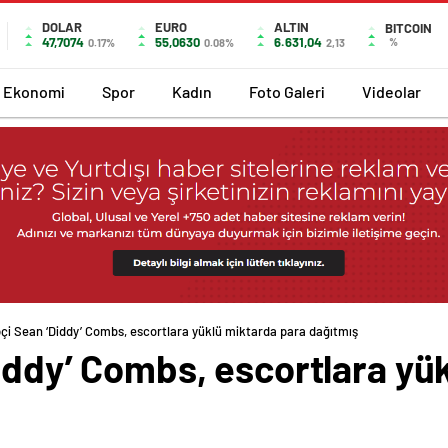
DOLAR
EURO
ALTIN
BITCOIN
47,7074
55,0630
6.631,04
%
0.17%
0.08%
2,13
Ekonomi
Spor
Kadın
Foto Galeri
Videolar
pçi Sean ‘Diddy’ Combs, escortlara yüklü miktarda para dağıtmış
iddy’ Combs, escortlara yü