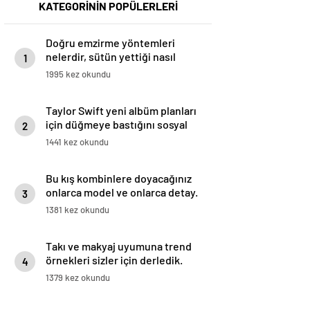
KATEGORİNİN POPÜLERLERİ
Doğru emzirme yöntemleri
nelerdir, sütün yettiği nasıl
1
anlaşılır?
1995 kez okundu
Taylor Swift yeni albüm planları
için düğmeye bastığını sosyal
2
medyadan duyurdu!
1441 kez okundu
Bu kış kombinlere doyacağınız
onlarca model ve onlarca detay.
3
1381 kez okundu
Takı ve makyaj uyumuna trend
örnekleri sizler için derledik.
4
1379 kez okundu