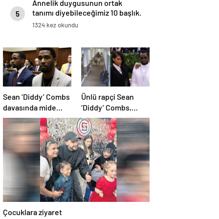
Annelik duygusunun ortak
tanımı diyebileceğimiz 10 başlık.
5
1324 kez okundu
Sean ‘Diddy’ Combs
Ünlü rapçi Sean
davasında mide
‘Diddy’ Combs,
bulandıran bir
escortlara yüklü
skandal detay daha
miktarda para
dağıtmış
Çocuklara ziyaret