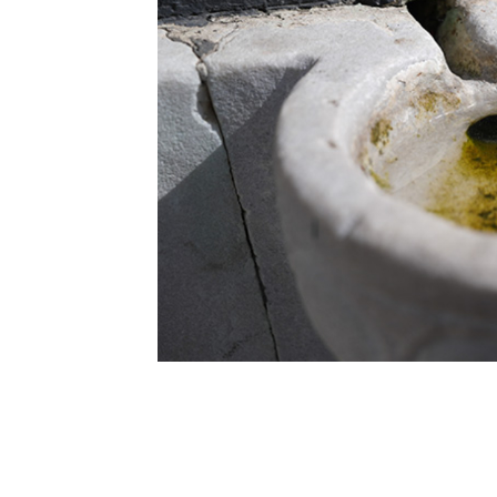
0
BEĞENDİM
ABONE OL