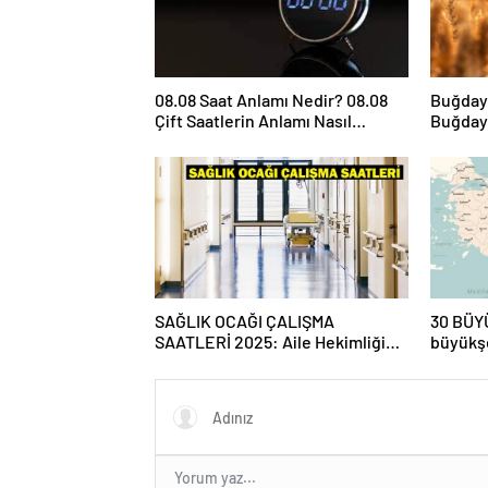
08.08 Saat Anlamı Nedir? 08.08
Buğday 
Çift Saatlerin Anlamı Nasıl
Buğday 
Yorumlanır?
SAĞLIK OCAĞI ÇALIŞMA
30 BÜY
SAATLERİ 2025: Aile Hekimliği
büyükşe
kaçta açılıyor, kaça kadar açık?
isim bü
Sağlık ocağı hafta sonu açık mı?