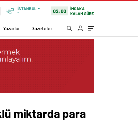
İMSAK'A
İSTANBUL
02:00
KALAN SÜRE
°
Yazarlar
Gazeteler
klü miktarda para