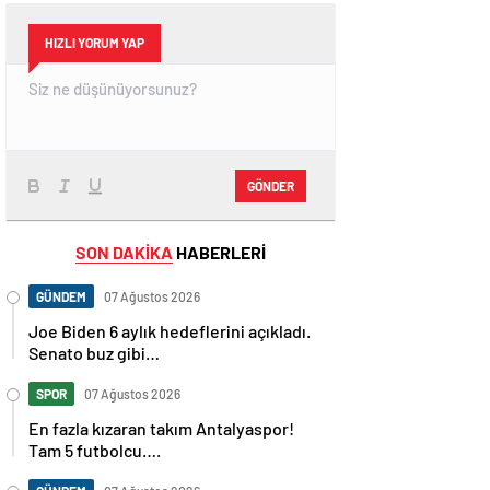
HIZLI YORUM YAP
GÖNDER
SON DAKİKA
HABERLERİ
GÜNDEM
07 Ağustos 2026
Joe Biden 6 aylık hedeflerini açıkladı.
Senato buz gibi…
SPOR
07 Ağustos 2026
En fazla kızaran takım Antalyaspor!
Tam 5 futbolcu….